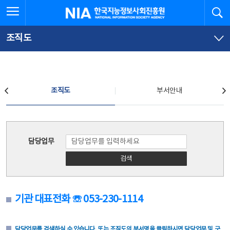
본
전
전체메뉴 열기
검
한국지능정보사회진흥원
문
체
바
메
로
뉴
가
바
조직도
기
로
가
기
조직도
조직도
부서안내
조직도
담당업무
검색
기관 대표전화 ☏ 053-230-1114
담당업무를 검색하실 수 있습니다. 또는 조직도의 부서명을 클릭하시면 담당업무 및 구