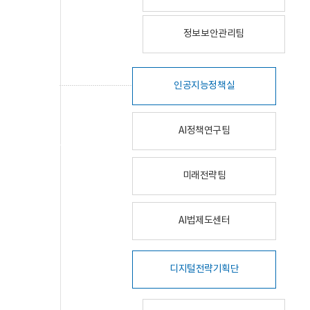
정보보안관리팀
인공지능정책실
AI정책연구팀
미래전략팀
AI법제도센터
디지털전략기획단