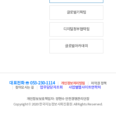
글로벌기획팀
디지털정부협력팀
글로벌아카데미
대표전화 ☏ 053-230-1114
개인정보처리방침
저작권 정책
업무담당자조회
사업별웹사이트연락처
찾아오시는 길
개인정보보호책임자 : 양현수 안전경영관리단장
Copyright © 2020 한국지능정보사회진흥원. All Rights Reserved.