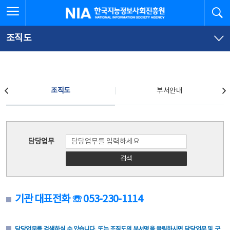
본
전
전체메뉴 열기
검
한국지능정보사회진흥원
문
체
바
메
로
뉴
가
바
조직도
기
로
가
기
조직도
조직도
부서안내
조직도
담당업무
검색
기관 대표전화 ☏ 053-230-1114
담당업무를 검색하실 수 있습니다. 또는 조직도의 부서명을 클릭하시면 담당업무 및 구