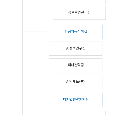
정보보안관리팀
인공지능정책실
AI정책연구팀
미래전략팀
AI법제도센터
디지털전략기획단