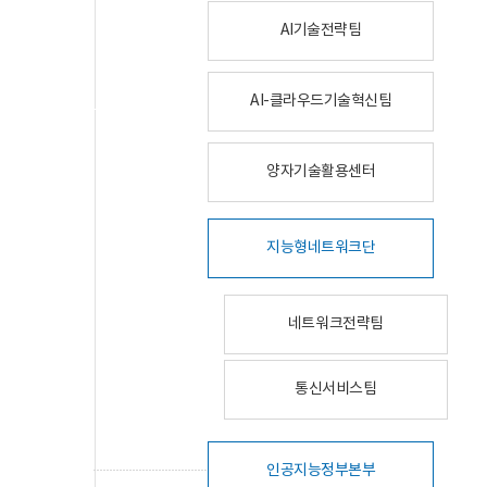
AI기술전략팀
AI-클라우드기술혁신팀
양자기술활용센터
지능형네트워크단
네트워크전략팀
통신서비스팀
인공지능정부본부