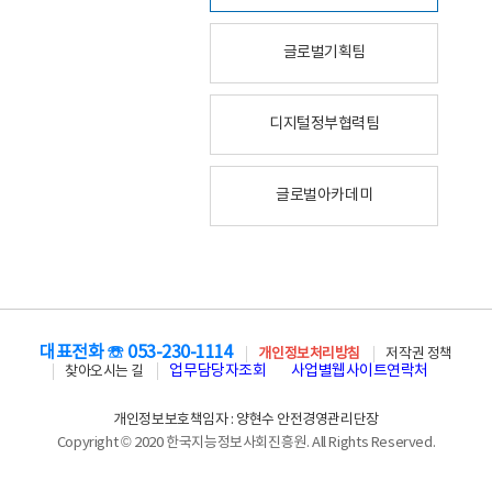
글로벌기획팀
디지털정부협력팀
글로벌아카데미
대표전화 ☏ 053-230-1114
개인정보처리방침
저작권 정책
업무담당자조회
사업별웹사이트연락처
찾아오시는 길
개인정보보호책임자 : 양현수 안전경영관리단장
Copyright © 2020 한국지능정보사회진흥원. All Rights Reserved.