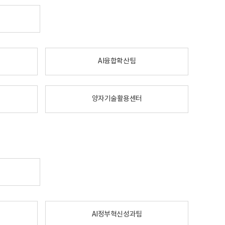
AI융합확산팀
양자기술활용센터
AI정부혁신성과팀