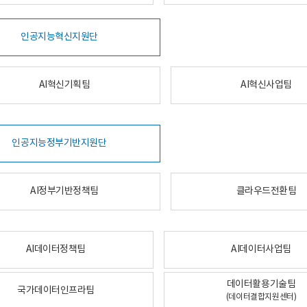
인공지능혁신지원단
AI혁신기획팀
AI혁신사업팀
인공지능정부기반지원단
AI정부기반정책팀
클라우드전환팀
AI데이터정책팀
AI데이터사업팀
데이터활용기술팀
국가데이터인프라팀
(데이터결합지원센터)