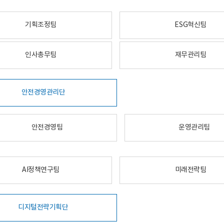
기획조정팀
ESG혁신팀
인사총무팀
재무관리팀
안전경영관리단
안전경영팀
운영관리팀
AI정책연구팀
미래전략팀
디지털전략기획단