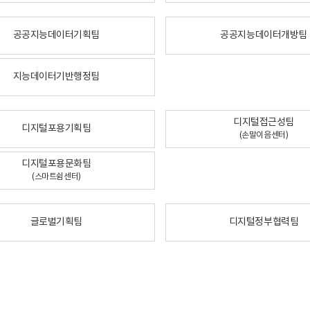
공공지능데이터기획팀
공공지능데이터개방팀
지능데이터기반행정팀
디지털접근성팀
디지털포용기획팀
(손말이음센터)
디지털포용문화팀
(스마트쉼센터)
글로벌기획팀
디지털정부협력팀