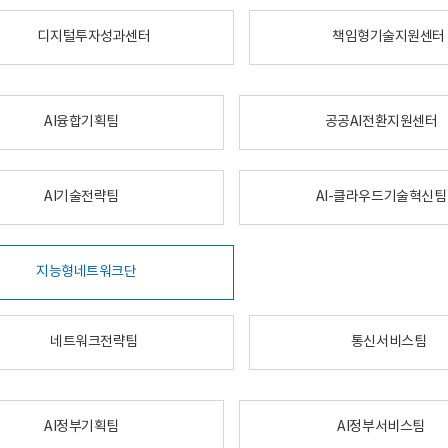
디지털투자성과센터
책임형기술지원센터
AI융합기획팀
공공AI전환지원센터
AI기술전략팀
AI-클라우드기술혁신팀
지능형네트워크단
네트워크전략팀
통신서비스팀
AI정부기획팀
AI정부서비스팀