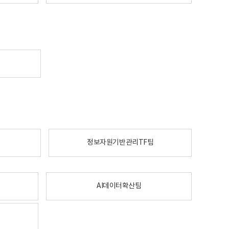
정보자원기반관리TF팀
AI데이터확산팀