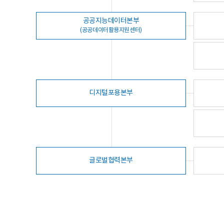
공공지능데이터본부
(공공데이터활용지원센터)
디지털포용본부
글로벌협력본부