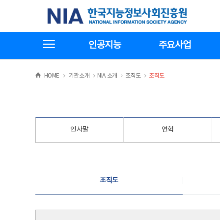
본
전
한국지능정보사회진흥원
문
체
바
메
로
뉴
가
바
전체메뉴보기
기
로
인공지능
주요사업
가
기
>
>
>
>
HOME
기관소개
NIA 소개
조직도
조직도
인사말
연혁
조직도
조직도
조직도