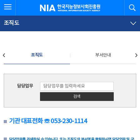
본
전
전체메뉴 열기
검
한국지능정보사회진흥원
문
체
바
메
로
뉴
가
바
조직도
기
로
가
기
조직도
조직도
부서안내
조직도
담당업무
검색
기관 대표전화 ☏ 053-230-1114
담당업무를 검색하실 수 있습니다. 또는 조직도의 부서명을 클릭하시면 담당업무 및 구