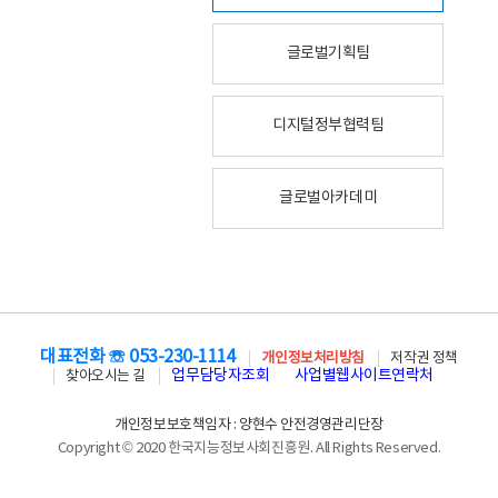
글로벌기획팀
디지털정부협력팀
글로벌아카데미
대표전화 ☏ 053-230-1114
개인정보처리방침
저작권 정책
업무담당자조회
사업별웹사이트연락처
찾아오시는 길
개인정보보호책임자 : 양현수 안전경영관리단장
Copyright © 2020 한국지능정보사회진흥원. All Rights Reserved.