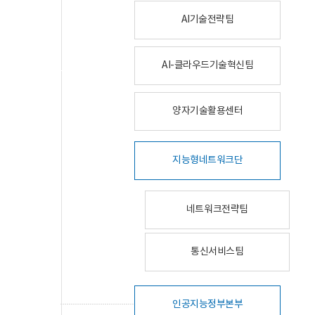
AI기술전략팀
AI-클라우드기술혁신팀
양자기술활용센터
지능형네트워크단
네트워크전략팀
통신서비스팀
인공지능정부본부