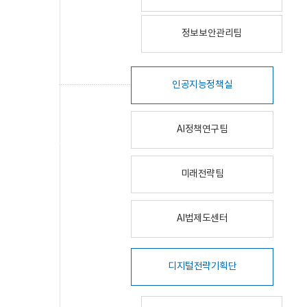
정보보안관리팀
인공지능정책실
AI정책연구팀
미래전략팀
AI법제도센터
디지털전략기획단