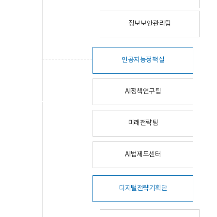
정보보안관리팀
인공지능정책실
AI정책연구팀
미래전략팀
AI법제도센터
디지털전략기획단