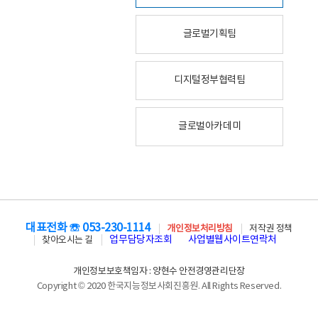
글로벌기획팀
디지털정부협력팀
글로벌아카데미
대표전화 ☏ 053-230-1114
개인정보처리방침
저작권 정책
업무담당자조회
사업별웹사이트연락처
찾아오시는 길
개인정보보호책임자 : 양현수 안전경영관리단장
Copyright © 2020 한국지능정보사회진흥원. All Rights Reserved.