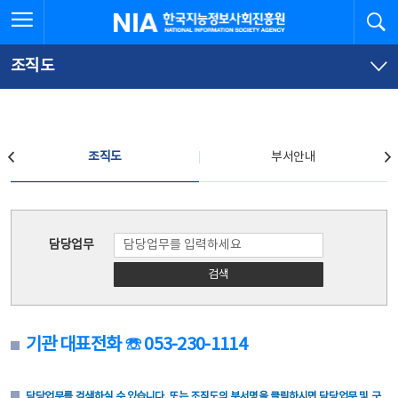
본
전
전체메뉴 열기
검
한국지능정보사회진흥원
문
체
바
메
로
뉴
가
바
조직도
기
로
가
기
조직도
조직도
부서안내
조직도
담당업무
검색
기관 대표전화 ☏ 053-230-1114
담당업무를 검색하실 수 있습니다. 또는 조직도의 부서명을 클릭하시면 담당업무 및 구