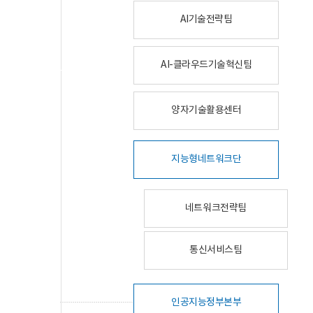
AI기술전략팀
AI-클라우드기술혁신팀
양자기술활용센터
지능형네트워크단
네트워크전략팀
통신서비스팀
인공지능정부본부