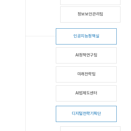
정보보안관리팀
인공지능정책실
AI정책연구팀
미래전략팀
AI법제도센터
디지털전략기획단