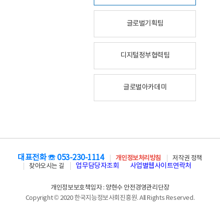
글로벌기획팀
디지털정부협력팀
글로벌아카데미
대표전화 ☏ 053-230-1114
개인정보처리방침
저작권 정책
업무담당자조회
사업별웹사이트연락처
찾아오시는 길
개인정보보호책임자 : 양현수 안전경영관리단장
Copyright © 2020 한국지능정보사회진흥원. All Rights Reserved.