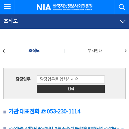
본
전
전체메뉴 열기
검
한국지능정보사회진흥원
문
체
바
메
로
뉴
가
바
조직도
기
로
가
기
조직도
조직도
부서안내
조직도
담당업무
검색
기관 대표전화 ☏ 053-230-1114
담당업무를 검색하실 수 있습니다. 또는 조직도의 부서명을 클릭하시면 담당업무 및 구