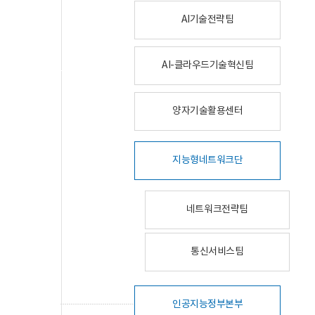
AI기술전략팀
AI-클라우드기술혁신팀
양자기술활용센터
지능형네트워크단
네트워크전략팀
통신서비스팀
인공지능정부본부