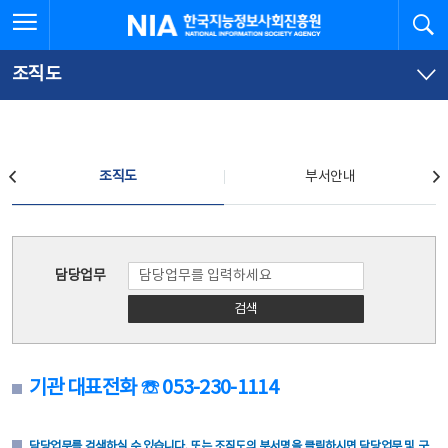
본
전
전체메뉴 열기
검
한국지능정보사회진흥원
문
체
바
메
로
뉴
가
바
조직도
기
로
가
기
조직도
조직도
부서안내
조직도
담당업무
검색
기관 대표전화 ☏ 053-230-1114
담당업무를 검색하실 수 있습니다. 또는 조직도의 부서명을 클릭하시면 담당업무 및 구