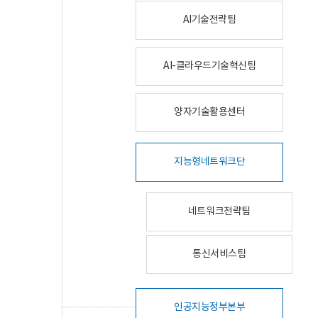
AI기술전략팀
AI-클라우드기술혁신팀
양자기술활용센터
지능형네트워크단
네트워크전략팀
통신서비스팀
인공지능정부본부