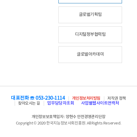
글로벌기획팀
디지털정부협력팀
글로벌아카데미
대표전화 ☏ 053-230-1114
개인정보처리방침
저작권 정책
업무담당자조회
사업별웹사이트연락처
찾아오시는 길
개인정보보호책임자 : 양현수 안전경영관리단장
Copyright © 2020 한국지능정보사회진흥원. All Rights Reserved.