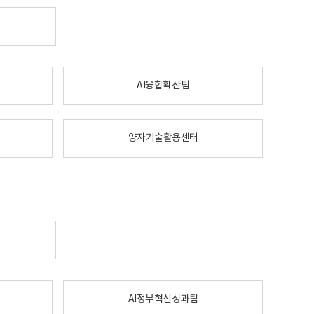
AI융합확산팀
양자기술활용센터
AI정부혁신성과팀