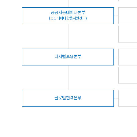
공공지능데이터본부
(공공데이터활용지원센터)
디지털포용본부
글로벌협력본부