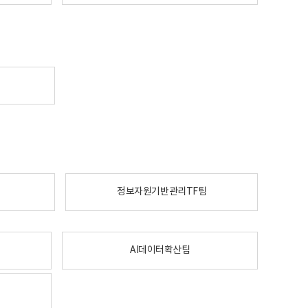
정보자원기반관리TF팀
AI데이터확산팀