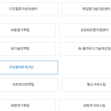
디지털투자성과센터
책임형기술지원센터
AI융합기획팀
공공AI전환지원센터
AI기술전략팀
AI-클라우드기술혁신팀
지능형네트워크단
네트워크전략팀
통신서비스팀
AI정부기획팀
AI정부서비스팀