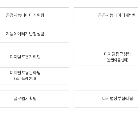
공공지능데이터기획팀
공공지능데이터개방팀
지능데이터기반행정팀
디지털접근성팀
디지털포용기획팀
(손말이음센터)
디지털포용문화팀
(스마트쉼센터)
글로벌기획팀
디지털정부협력팀