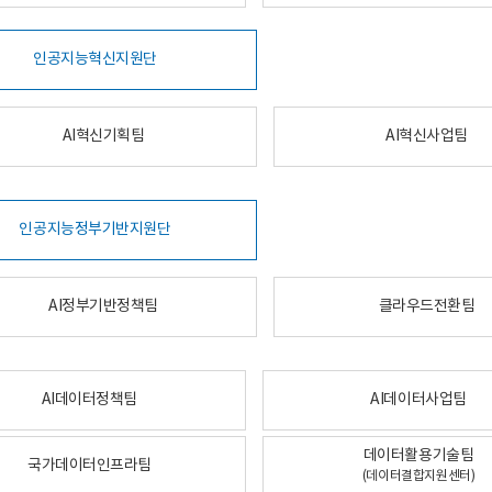
인공지능혁신지원단
AI혁신기획팀
AI혁신사업팀
인공지능정부기반지원단
AI정부기반정책팀
클라우드전환팀
AI데이터정책팀
AI데이터사업팀
데이터활용기술팀
국가데이터인프라팀
(데이터결합지원센터)