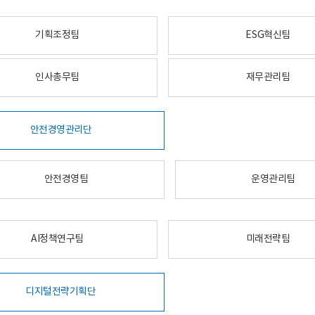
기획조정팀
ESG혁신팀
인사총무팀
재무관리팀
안전경영관리단
안전경영팀
운영관리팀
AI정책연구팀
미래전략팀
디지털전략기획단