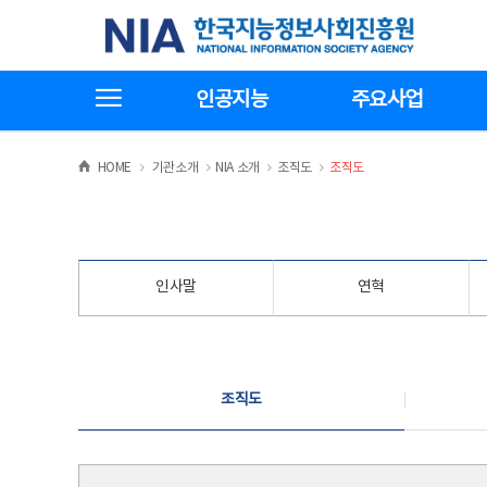
본
전
한국지능정보사회진흥원
문
체
바
메
로
뉴
가
바
전체메뉴보기
기
로
인공지능
주요사업
가
기
>
>
>
>
HOME
기관소개
NIA 소개
조직도
조직도
인사말
연혁
조직도
조직도
조직도