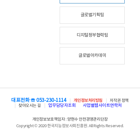
글로벌기획팀
디지털정부협력팀
글로벌아카데미
대표전화 ☏ 053-230-1114
개인정보처리방침
저작권 정책
업무담당자조회
사업별웹사이트연락처
찾아오시는 길
개인정보보호책임자 : 양현수 안전경영관리단장
Copyright © 2020 한국지능정보사회진흥원. All Rights Reserved.