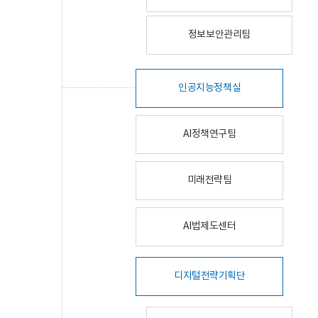
정보보안관리팀
인공지능정책실
AI정책연구팀
미래전략팀
AI법제도센터
디지털전략기획단