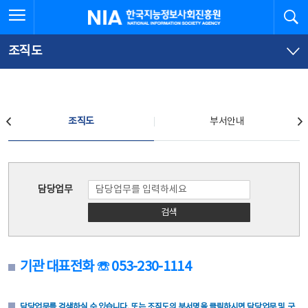
본
전
전체메뉴 열기
검
한국지능정보사회진흥원
문
체
바
메
로
뉴
가
바
조직도
기
로
가
기
조직도
조직도
부서안내
조직도
담당업무
검색
기관 대표전화 ☏ 053-230-1114
담당업무를 검색하실 수 있습니다. 또는 조직도의 부서명을 클릭하시면 담당업무 및 구