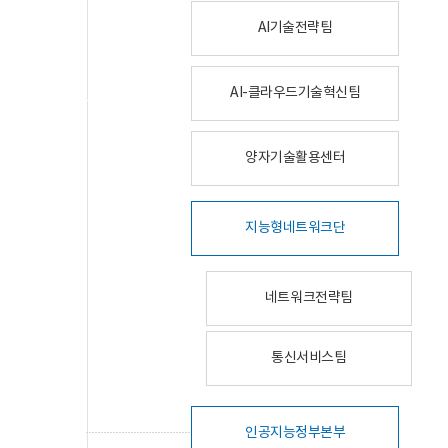
AI기술전략팀
AI-클라우드기술혁신팀
양자기술활용센터
지능형네트워크단
네트워크전략팀
통신서비스팀
인공지능정부본부