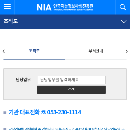
본
전
전체메뉴 열기
검
한국지능정보사회진흥원
문
체
바
메
로
뉴
가
바
조직도
기
로
가
기
조직도
조직도
부서안내
조직도
담당업무
검색
기관 대표전화 ☏ 053-230-1114
담당업무를 검색하실 수 있습니다. 또는 조직도의 부서명을 클릭하시면 담당업무 및 구