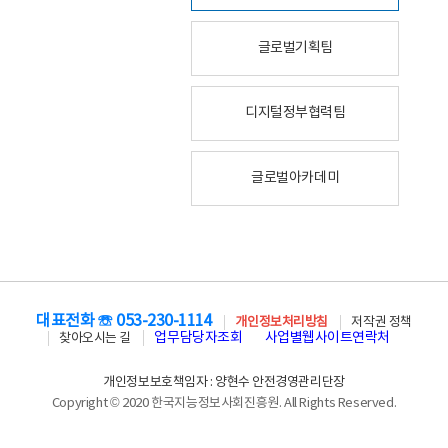
글로벌기획팀
디지털정부협력팀
글로벌아카데미
대표전화 ☏ 053-230-1114
개인정보처리방침
저작권 정책
업무담당자조회
사업별웹사이트연락처
찾아오시는 길
개인정보보호책임자 : 양현수 안전경영관리단장
Copyright © 2020 한국지능정보사회진흥원. All Rights Reserved.