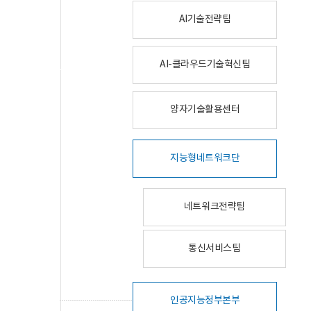
AI기술전략팀
AI-클라우드기술혁신팀
양자기술활용센터
지능형네트워크단
네트워크전략팀
통신서비스팀
인공지능정부본부