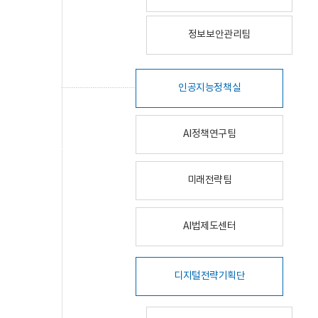
정보보안관리팀
인공지능정책실
AI정책연구팀
미래전략팀
AI법제도센터
디지털전략기획단