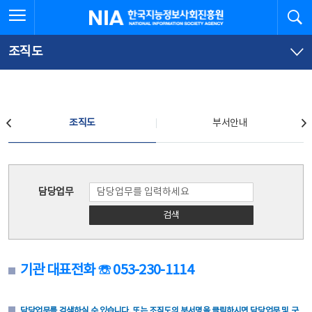
본
전
전체메뉴 열기
검
한국지능정보사회진흥원
문
체
바
메
로
뉴
가
바
조직도
기
로
가
기
조직도
조직도
부서안내
조직도
담당업무
검색
기관 대표전화 ☏ 053-230-1114
담당업무를 검색하실 수 있습니다. 또는 조직도의 부서명을 클릭하시면 담당업무 및 구