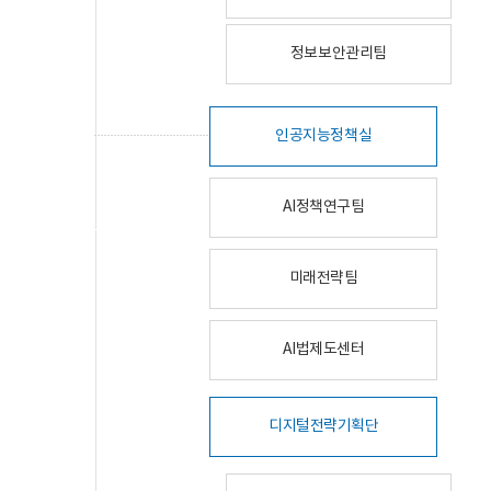
정보보안관리팀
인공지능정책실
AI정책연구팀
미래전략팀
AI법제도센터
디지털전략기획단