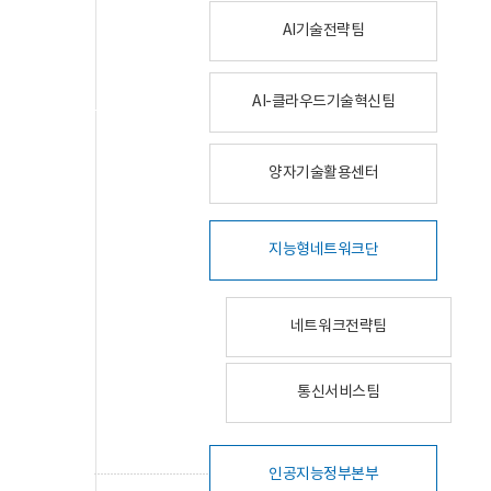
AI기술전략팀
AI-클라우드기술혁신팀
양자기술활용센터
지능형네트워크단
네트워크전략팀
통신서비스팀
인공지능정부본부