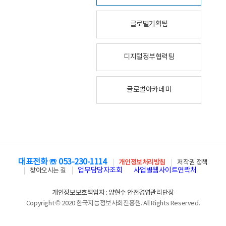
글로벌기획팀
디지털정부협력팀
글로벌아카데미
대표전화 ☏ 053-230-1114
개인정보처리방침
저작권 정책
업무담당자조회
사업별웹사이트연락처
찾아오시는 길
개인정보보호책임자 : 양현수 안전경영관리단장
Copyright © 2020 한국지능정보사회진흥원. All Rights Reserved.