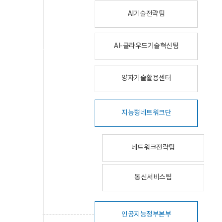
AI기술전략팀
AI-클라우드기술혁신팀
양자기술활용센터
지능형네트워크단
네트워크전략팀
통신서비스팀
인공지능정부본부