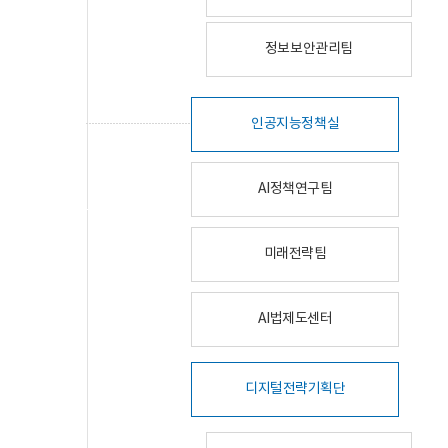
정보보안관리팀
인공지능정책실
AI정책연구팀
미래전략팀
AI법제도센터
디지털전략기획단