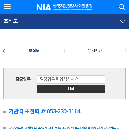
본
전
전체메뉴 열기
검
한국지능정보사회진흥원
문
체
바
메
로
뉴
가
바
조직도
기
로
가
기
조직도
조직도
부서안내
조직도
담당업무
검색
기관 대표전화 ☏ 053-230-1114
담당업무를 검색하실 수 있습니다. 또는 조직도의 부서명을 클릭하시면 담당업무 및 구