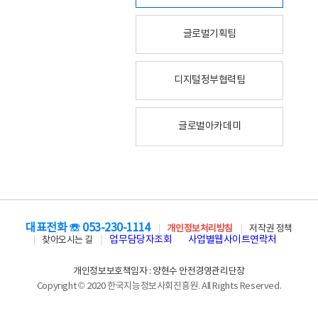
글로벌기획팀
디지털정부협력팀
글로벌아카데미
대표전화 ☏ 053-230-1114
개인정보처리방침
저작권 정책
업무담당자조회
사업별웹사이트연락처
찾아오시는 길
개인정보보호책임자 : 양현수 안전경영관리단장
Copyright © 2020 한국지능정보사회진흥원. All Rights Reserved.