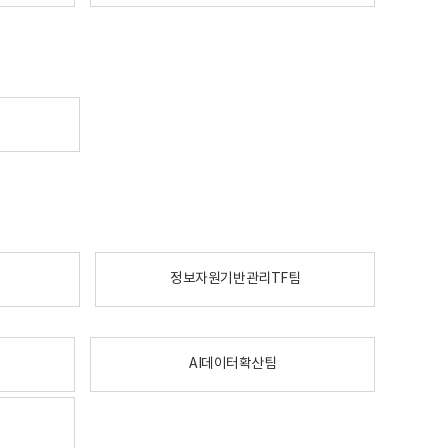
정보자원기반관리TF팀
AI데이터확산팀