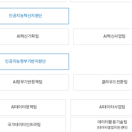
인공지능혁신지원단
AI혁신기획팀
AI혁신사업팀
인공지능정부기반지원단
AI정부기반정책팀
클라우드전환팀
AI데이터정책팀
AI데이터사업팀
데이터활용기술팀
국가데이터인프라팀
(데이터결합지원센터)