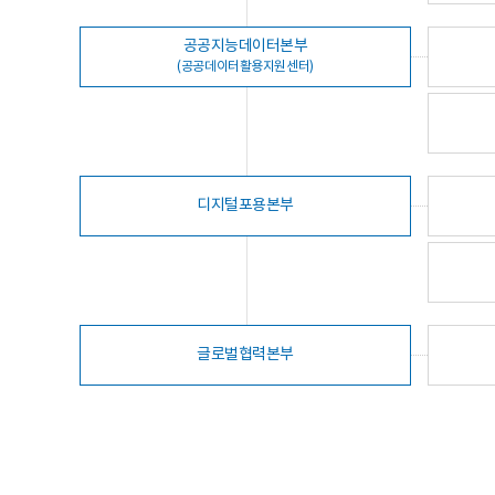
공공지능데이터본부
(공공데이터활용지원센터)
디지털포용본부
글로벌협력본부