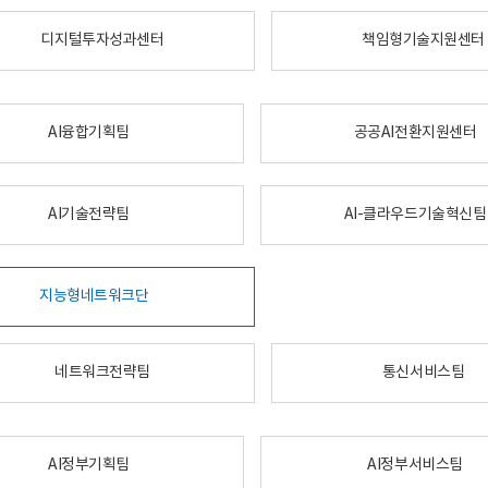
디지털투자성과센터
책임형기술지원센터
AI융합기획팀
공공AI전환지원센터
AI기술전략팀
AI-클라우드기술혁신팀
지능형네트워크단
네트워크전략팀
통신서비스팀
AI정부기획팀
AI정부서비스팀