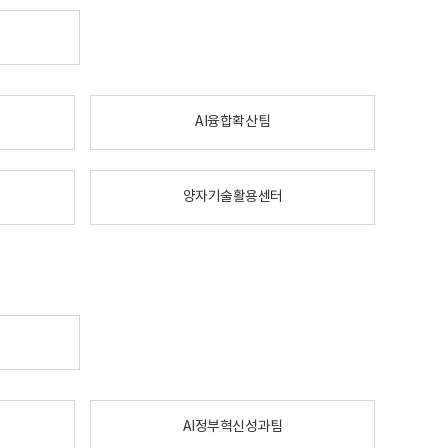
AI융합확산팀
양자기술활용센터
AI정부혁신성과팀