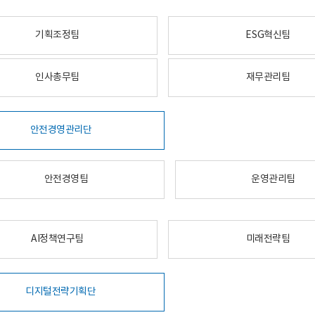
기획조정팀
ESG혁신팀
인사총무팀
재무관리팀
안전경영관리단
안전경영팀
운영관리팀
AI정책연구팀
미래전략팀
디지털전략기획단