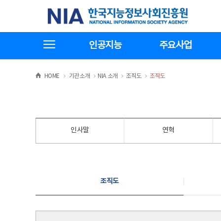
본
전
한국지능정보사회진흥원
문
체
바
메
로
뉴
가
바
전체메뉴보기
기
로
인공지능
주요사업
가
기
>
>
>
>
HOME
기관소개
NIA 소개
조직도
조직도
인사말
연혁
조직도
조직도
조직도