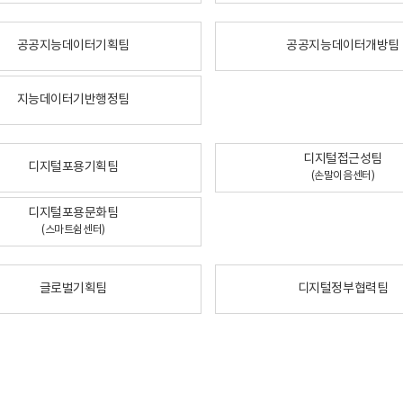
공공지능데이터기획팀
공공지능데이터개방팀
지능데이터기반행정팀
디지털접근성팀
디지털포용기획팀
(손말이음센터)
디지털포용문화팀
(스마트쉼센터)
글로벌기획팀
디지털정부협력팀