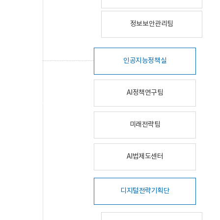
정보보안관리팀
인공지능정책실
AI정책연구팀
미래전략팀
AI법제도센터
디지털전략기획단