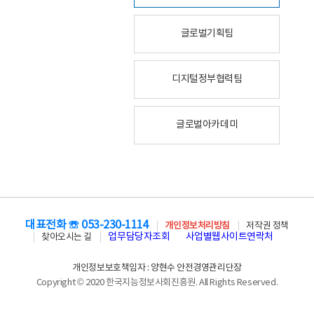
글로벌기획팀
디지털정부협력팀
글로벌아카데미
대표전화 ☏ 053-230-1114
개인정보처리방침
저작권 정책
업무담당자조회
사업별웹사이트연락처
찾아오시는 길
개인정보보호책임자 : 양현수 안전경영관리단장
Copyright © 2020 한국지능정보사회진흥원. All Rights Reserved.