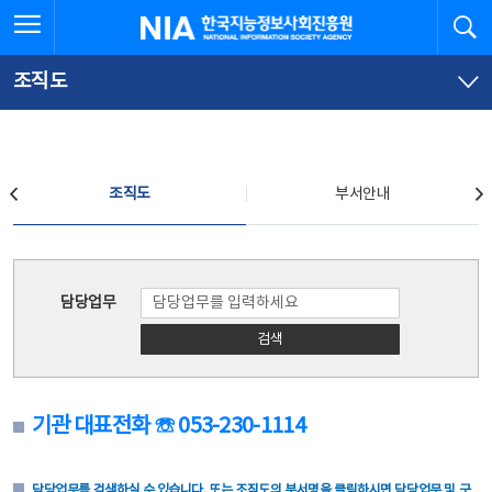
본
전
전체메뉴 열기
검
한국지능정보사회진흥원
문
체
바
메
로
뉴
가
바
조직도
기
로
가
기
조직도
조직도
부서안내
조직도
담당업무
검색
기관 대표전화 ☏ 053-230-1114
담당업무를 검색하실 수 있습니다. 또는 조직도의 부서명을 클릭하시면 담당업무 및 구