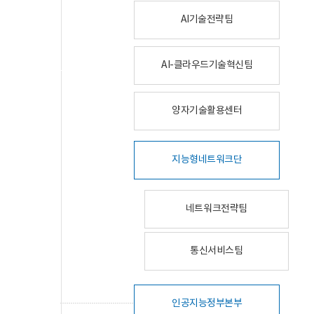
AI기술전략팀
AI-클라우드기술혁신팀
양자기술활용센터
지능형네트워크단
네트워크전략팀
통신서비스팀
인공지능정부본부