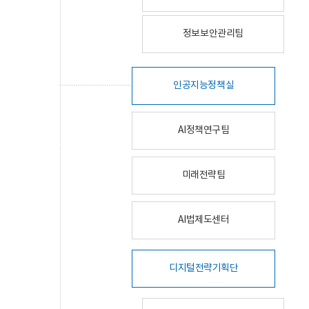
정보보안관리팀
인공지능정책실
AI정책연구팀
미래전략팀
AI법제도센터
디지털전략기획단