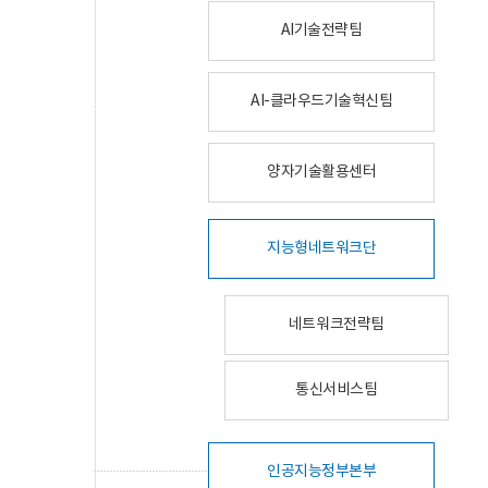
AI기술전략팀
AI-클라우드기술혁신팀
양자기술활용센터
지능형네트워크단
네트워크전략팀
통신서비스팀
인공지능정부본부