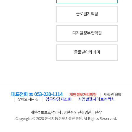
글로벌기획팀
디지털정부협력팀
글로벌아카데미
대표전화 ☏ 053-230-1114
개인정보처리방침
저작권 정책
업무담당자조회
사업별웹사이트연락처
찾아오시는 길
개인정보보호책임자 : 양현수 안전경영관리단장
Copyright © 2020 한국지능정보사회진흥원. All Rights Reserved.