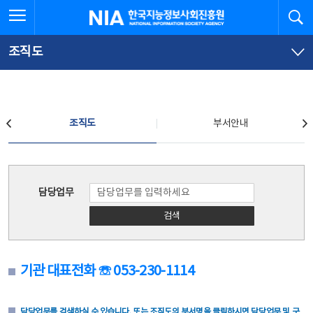
본
전
전체메뉴 열기
검
한국지능정보사회진흥원
문
체
바
메
로
뉴
가
바
조직도
기
로
가
기
조직도
조직도
부서안내
조직도
담당업무
검색
기관 대표전화 ☏ 053-230-1114
담당업무를 검색하실 수 있습니다. 또는 조직도의 부서명을 클릭하시면 담당업무 및 구