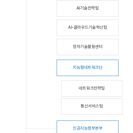
AI기술전략팀
AI-클라우드기술혁신팀
양자기술활용센터
지능형네트워크단
네트워크전략팀
통신서비스팀
인공지능정부본부