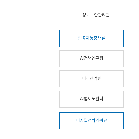
정보보안관리팀
인공지능정책실
AI정책연구팀
미래전략팀
AI법제도센터
디지털전략기획단