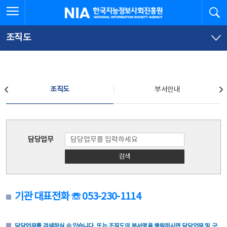
본
전
전체메뉴 열기
검
한국지능정보사회진흥원
문
체
바
메
로
뉴
가
바
조직도
기
로
가
기
조직도
조직도
부서안내
조직도
담당업무
검색
기관 대표전화 ☏ 053-230-1114
담당업무를 검색하실 수 있습니다. 또는 조직도의 부서명을 클릭하시면 담당업무 및 구