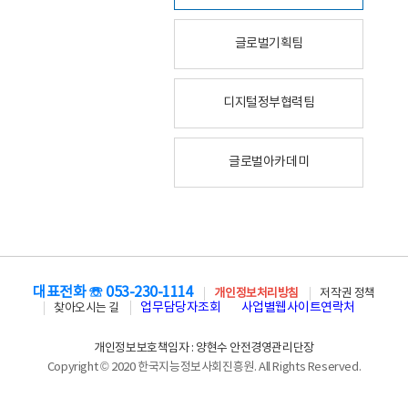
글로벌기획팀
디지털정부협력팀
글로벌아카데미
대표전화 ☏ 053-230-1114
개인정보처리방침
저작권 정책
업무담당자조회
사업별웹사이트연락처
찾아오시는 길
개인정보보호책임자 : 양현수 안전경영관리단장
Copyright © 2020 한국지능정보사회진흥원. All Rights Reserved.