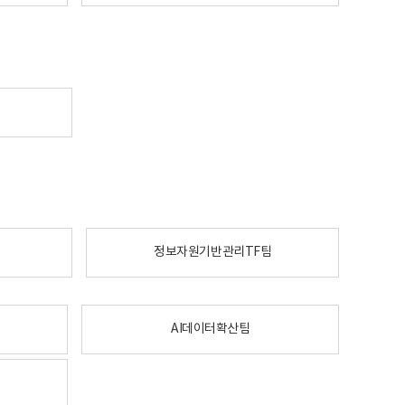
정보자원기반관리TF팀
AI데이터확산팀