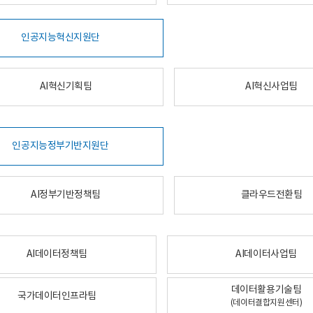
인공지능혁신지원단
AI혁신기획팀
AI혁신사업팀
인공지능정부기반지원단
AI정부기반정책팀
클라우드전환팀
AI데이터정책팀
AI데이터사업팀
데이터활용기술팀
국가데이터인프라팀
(데이터결합지원센터)