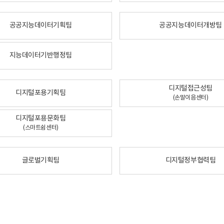
공공지능데이터기획팀
공공지능데이터개방팀
지능데이터기반행정팀
디지털접근성팀
디지털포용기획팀
(손말이음센터)
디지털포용문화팀
(스마트쉼센터)
글로벌기획팀
디지털정부협력팀