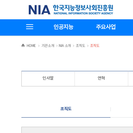
본
전
한국지능정보사회진흥원
문
체
바
메
로
뉴
가
바
전체메뉴보기
기
로
인공지능
주요사업
가
기
>
>
>
>
HOME
기관소개
NIA 소개
조직도
조직도
인사말
연혁
조직도
조직도
조직도