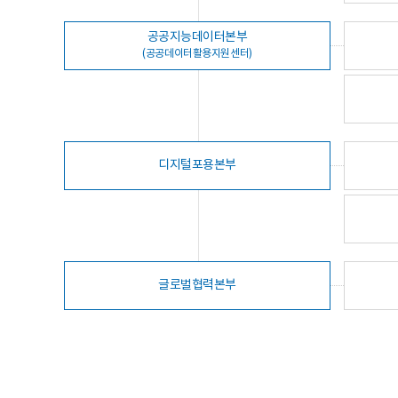
공공지능데이터본부
(공공데이터활용지원센터)
디지털포용본부
글로벌협력본부