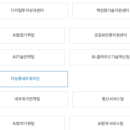
디지털투자성과센터
책임형기술지원센터
AI융합기획팀
공공AI전환지원센터
AI기술전략팀
AI-클라우드기술혁신팀
지능형네트워크단
네트워크전략팀
통신서비스팀
AI정부기획팀
AI정부서비스팀