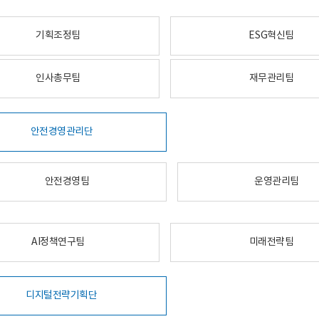
기획조정팀
ESG혁신팀
인사총무팀
재무관리팀
안전경영관리단
안전경영팀
운영관리팀
AI정책연구팀
미래전략팀
디지털전략기획단