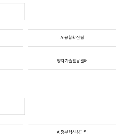
AI융합확산팀
양자기술활용센터
AI정부혁신성과팀