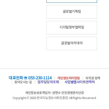
글로벌기획팀
디지털정부협력팀
글로벌아카데미
대표전화 ☏ 053-230-1114
개인정보처리방침
저작권 정책
업무담당자조회
사업별웹사이트연락처
찾아오시는 길
개인정보보호책임자 : 양현수 안전경영관리단장
Copyright © 2020 한국지능정보사회진흥원. All Rights Reserved.