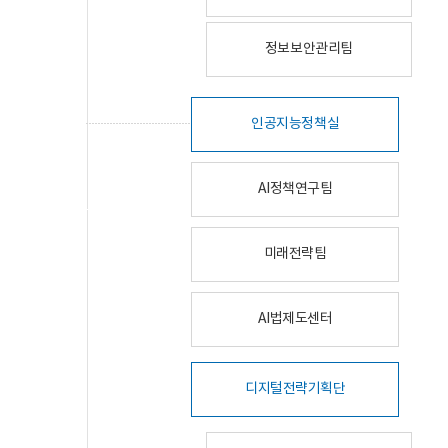
정보보안관리팀
인공지능정책실
AI정책연구팀
미래전략팀
AI법제도센터
디지털전략기획단