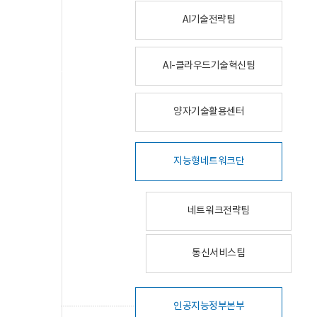
AI기술전략팀
AI-클라우드기술혁신팀
양자기술활용센터
지능형네트워크단
네트워크전략팀
통신서비스팀
인공지능정부본부