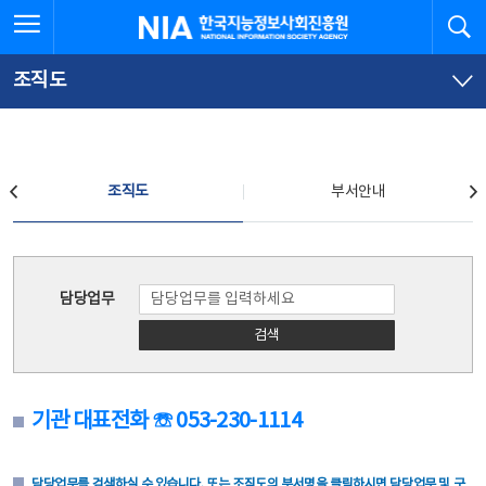
본
전
전체메뉴 열기
검
한국지능정보사회진흥원
문
체
바
메
로
뉴
가
바
조직도
기
로
가
기
조직도
조직도
부서안내
조직도
담당업무
검색
기관 대표전화 ☏ 053-230-1114
담당업무를 검색하실 수 있습니다. 또는 조직도의 부서명을 클릭하시면 담당업무 및 구