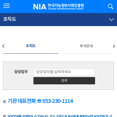
본
전
전체메뉴 열기
검
한국지능정보사회진흥원
문
체
바
메
로
뉴
가
바
조직도
기
로
가
기
조직도
조직도
부서안내
조직도
담당업무
검색
기관 대표전화 ☏ 053-230-1114
담당업무를 검색하실 수 있습니다. 또는 조직도의 부서명을 클릭하시면 담당업무 및 구