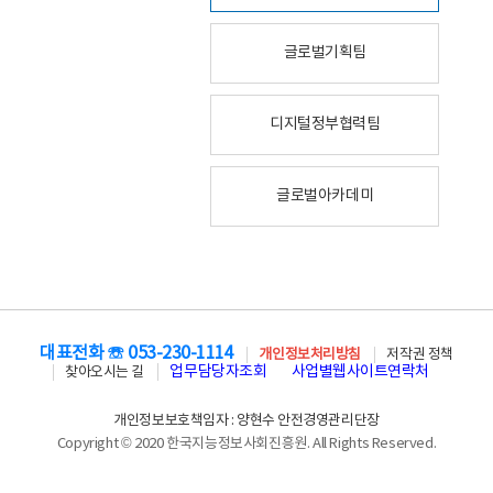
글로벌기획팀
디지털정부협력팀
글로벌아카데미
대표전화 ☏ 053-230-1114
개인정보처리방침
저작권 정책
업무담당자조회
사업별웹사이트연락처
찾아오시는 길
개인정보보호책임자 : 양현수 안전경영관리단장
Copyright © 2020 한국지능정보사회진흥원. All Rights Reserved.