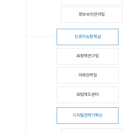
정보보안관리팀
인공지능정책실
AI정책연구팀
미래전략팀
AI법제도센터
디지털전략기획단