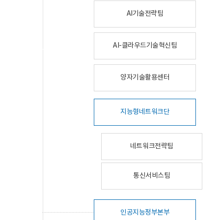
AI기술전략팀
AI-클라우드기술혁신팀
양자기술활용센터
지능형네트워크단
네트워크전략팀
통신서비스팀
인공지능정부본부