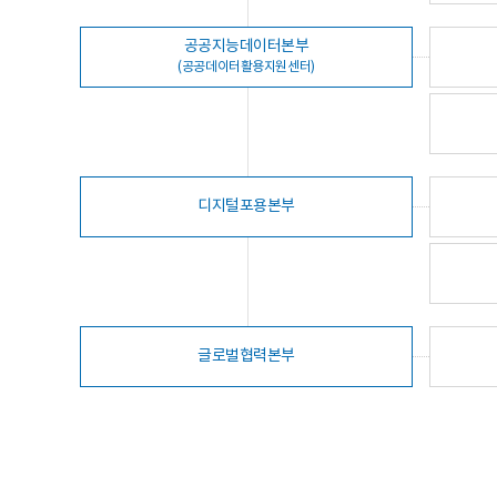
공공지능데이터본부
(공공데이터활용지원센터)
디지털포용본부
글로벌협력본부