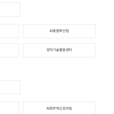
AI융합확산팀
양자기술활용센터
AI정부혁신성과팀