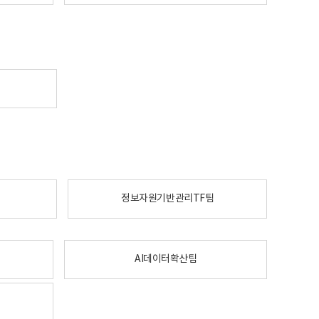
정보자원기반관리TF팀
AI데이터확산팀