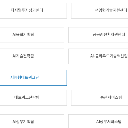
디지털투자성과센터
책임형기술지원센터
AI융합기획팀
공공AI전환지원센터
AI기술전략팀
AI-클라우드기술혁신팀
지능형네트워크단
네트워크전략팀
통신서비스팀
AI정부기획팀
AI정부서비스팀