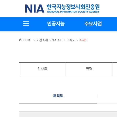
본
전
한국지능정보사회진흥원
문
체
바
메
로
뉴
가
바
전체메뉴보기
기
로
인공지능
주요사업
가
기
>
>
>
>
HOME
기관소개
NIA 소개
조직도
조직도
인사말
연혁
조직도
조직도
조직도