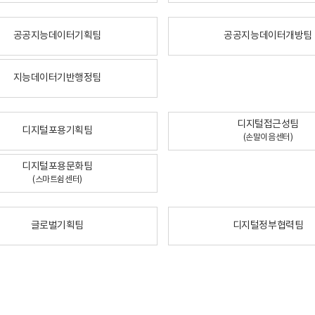
공공지능데이터기획팀
공공지능데이터개방팀
지능데이터기반행정팀
디지털접근성팀
디지털포용기획팀
(손말이음센터)
디지털포용문화팀
(스마트쉼센터)
글로벌기획팀
디지털정부협력팀