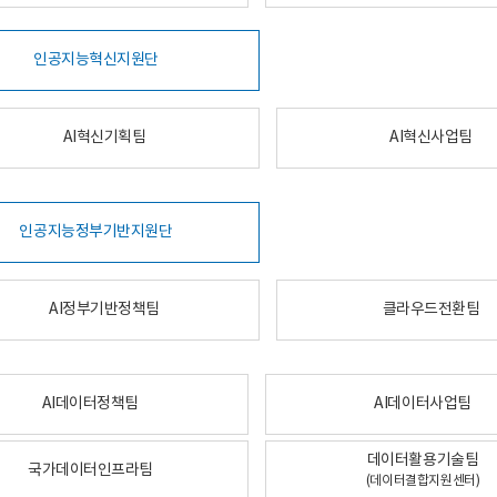
인공지능혁신지원단
AI혁신기획팀
AI혁신사업팀
인공지능정부기반지원단
AI정부기반정책팀
클라우드전환팀
AI데이터정책팀
AI데이터사업팀
데이터활용기술팀
국가데이터인프라팀
(데이터결합지원센터)