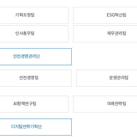
기획조정팀
ESG혁신팀
인사총무팀
재무관리팀
안전경영관리단
안전경영팀
운영관리팀
AI정책연구팀
미래전략팀
디지털전략기획단