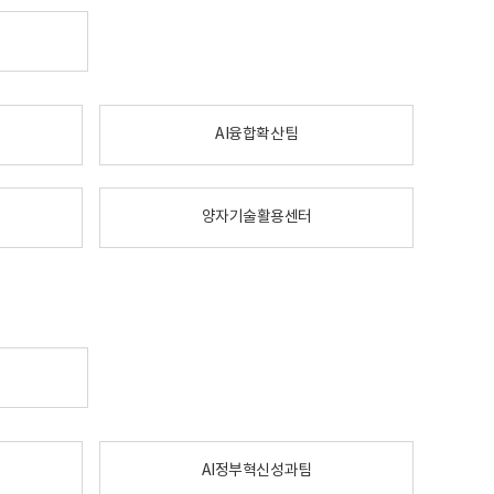
AI융합확산팀
양자기술활용센터
AI정부혁신성과팀