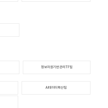
정보자원기반관리TF팀
AI데이터확산팀