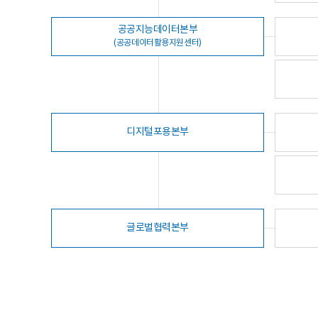
공공지능데이터본부
(공공데이터활용지원센터)
디지털포용본부
글로벌협력본부