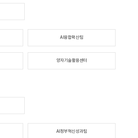
AI융합확산팀
양자기술활용센터
AI정부혁신성과팀