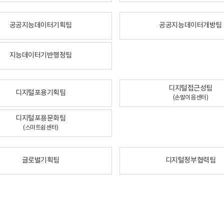
공공지능데이터기획팀
공공지능데이터개방팀
지능데이터기반행정팀
디지털접근성팀
디지털포용기획팀
(손말이음센터)
디지털포용문화팀
(스마트쉼센터)
글로벌기획팀
디지털정부협력팀