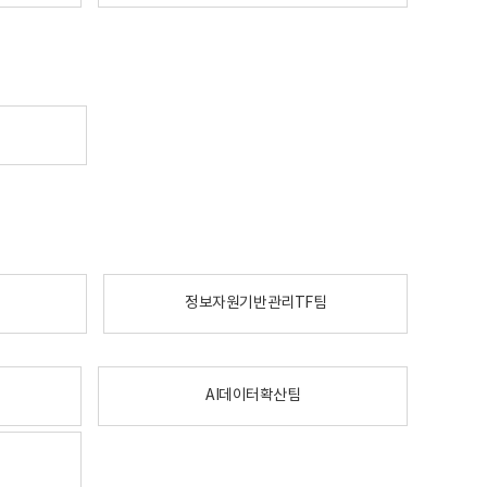
정보자원기반관리TF팀
AI데이터확산팀