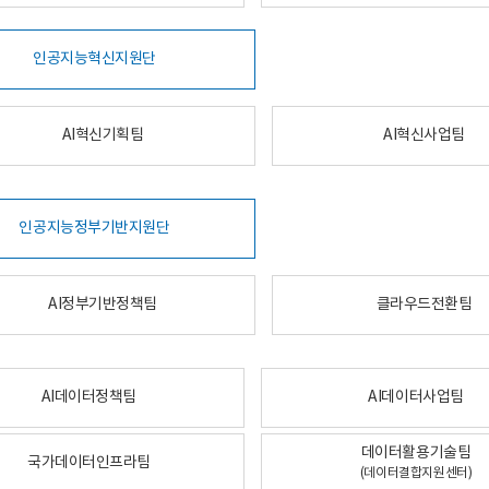
인공지능혁신지원단
AI혁신기획팀
AI혁신사업팀
인공지능정부기반지원단
AI정부기반정책팀
클라우드전환팀
AI데이터정책팀
AI데이터사업팀
데이터활용기술팀
국가데이터인프라팀
(데이터결합지원센터)