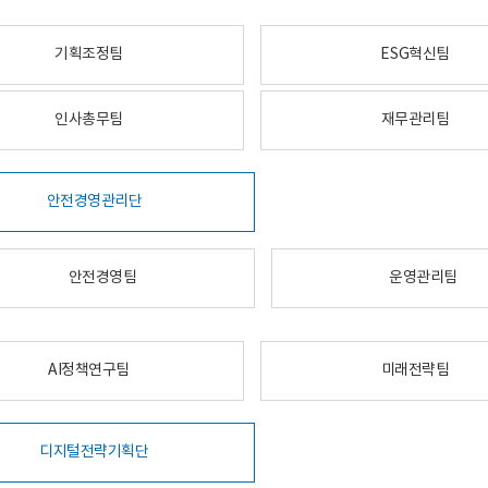
기획조정팀
ESG혁신팀
인사총무팀
재무관리팀
안전경영관리단
안전경영팀
운영관리팀
AI정책연구팀
미래전략팀
디지털전략기획단