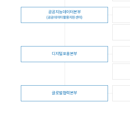
공공지능데이터본부
(공공데이터활용지원센터)
디지털포용본부
글로벌협력본부