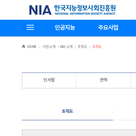
본
전
한국지능정보사회진흥원
문
체
바
메
로
뉴
가
바
전체메뉴보기
기
로
인공지능
주요사업
가
기
>
>
>
>
HOME
기관소개
NIA 소개
조직도
조직도
인사말
연혁
조직도
조직도
조직도