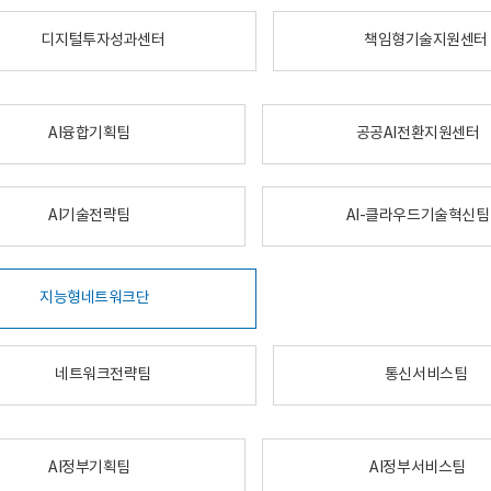
디지털투자성과센터
책임형기술지원센터
AI융합기획팀
공공AI전환지원센터
AI기술전략팀
AI-클라우드기술혁신팀
지능형네트워크단
네트워크전략팀
통신서비스팀
AI정부기획팀
AI정부서비스팀