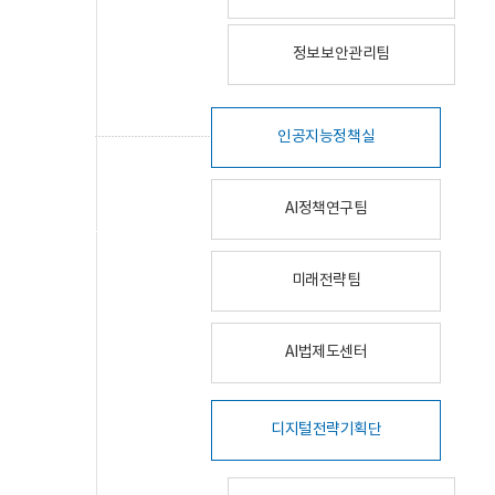
정보보안관리팀
인공지능정책실
AI정책연구팀
미래전략팀
AI법제도센터
디지털전략기획단