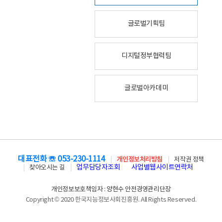
글로벌기획팀
디지털정부협력팀
글로벌아카데미
대표전화 ☏ 053-230-1114
개인정보처리방침
저작권 정책
업무담당자조회
사업별웹사이트연락처
찾아오시는 길
개인정보보호책임자 : 양현수 안전경영관리단장
Copyright © 2020 한국지능정보사회진흥원. All Rights Reserved.