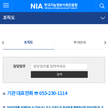
본
전
전체메뉴 열기
검
한국지능정보사회진흥원
문
체
바
메
로
뉴
가
바
조직도
기
로
가
기
조직도
조직도
부서안내
조직도
담당업무
검색
기관 대표전화 ☏ 053-230-1114
담당업무를 검색하실 수 있습니다. 또는 조직도의 부서명을 클릭하시면 담당업무 및 구