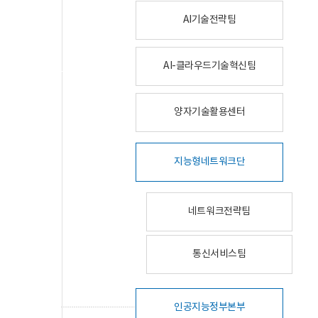
AI기술전략팀
AI-클라우드기술혁신팀
양자기술활용센터
지능형네트워크단
네트워크전략팀
통신서비스팀
인공지능정부본부