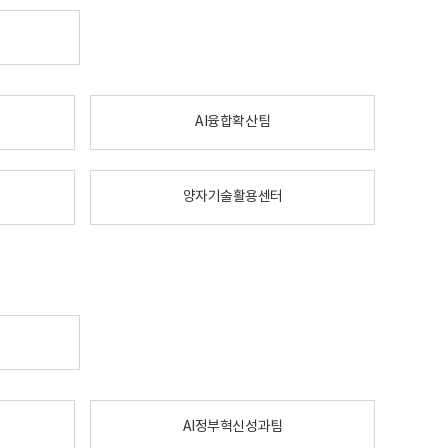
AI융합확산팀
양자기술활용센터
AI정부혁신성과팀