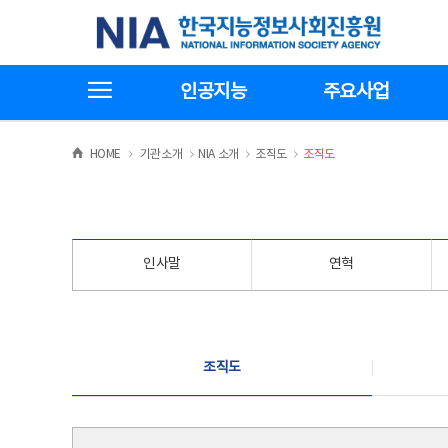
본
전
한국지능정보사회진흥원
문
체
바
메
로
뉴
가
바
전체메뉴보기
기
로
인공지능
주요사업
가
기
>
>
>
>
HOME
기관소개
NIA 소개
조직도
조직도
인사말
연혁
조직도
조직도
조직도