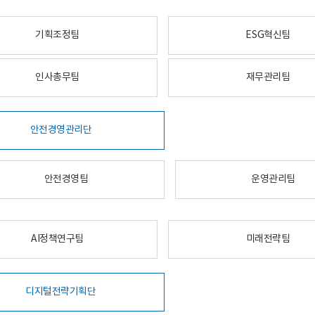
기획조정팀
ESG혁신팀
인사총무팀
재무관리팀
안전경영관리단
안전경영팀
운영관리팀
AI정책연구팀
미래전략팀
디지털전략기획단