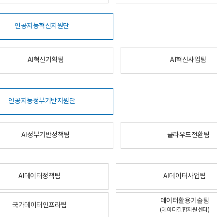
인공지능혁신지원단
AI혁신기획팀
AI혁신사업팀
인공지능정부기반지원단
AI정부기반정책팀
클라우드전환팀
AI데이터정책팀
AI데이터사업팀
데이터활용기술팀
국가데이터인프라팀
(데이터결합지원센터)