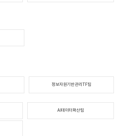
정보자원기반관리TF팀
AI데이터확산팀