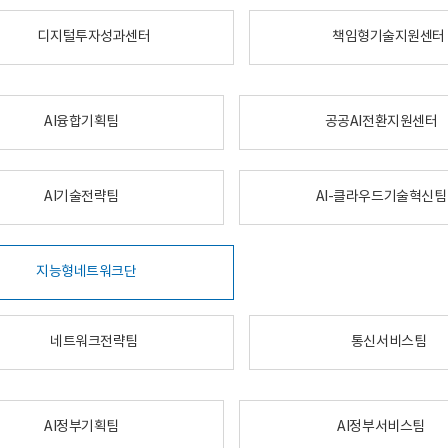
디지털투자성과센터
책임형기술지원센터
AI융합기획팀
공공AI전환지원센터
AI기술전략팀
AI-클라우드기술혁신팀
지능형네트워크단
네트워크전략팀
통신서비스팀
AI정부기획팀
AI정부서비스팀