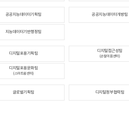
공공지능데이터기획팀
공공지능데이터개방팀
지능데이터기반행정팀
디지털접근성팀
디지털포용기획팀
(손말이음센터)
디지털포용문화팀
(스마트쉼센터)
글로벌기획팀
디지털정부협력팀