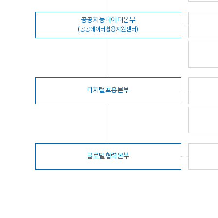
공공지능데이터본부
(공공데이터활용지원센터)
디지털포용본부
글로벌협력본부