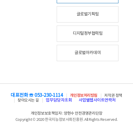
글로벌기획팀
디지털정부협력팀
글로벌아카데미
대표전화 ☏ 053-230-1114
개인정보처리방침
저작권 정책
업무담당자조회
사업별웹사이트연락처
찾아오시는 길
개인정보보호책임자 : 양현수 안전경영관리단장
Copyright © 2020 한국지능정보사회진흥원. All Rights Reserved.