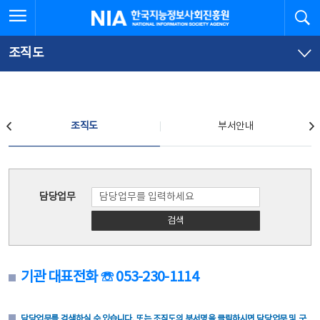
본
전
전체메뉴 열기
검
한국지능정보사회진흥원
문
체
바
메
로
뉴
가
바
조직도
기
로
가
기
조직도
조직도
부서안내
조직도
담당업무
검색
기관 대표전화 ☏ 053-230-1114
담당업무를 검색하실 수 있습니다. 또는 조직도의 부서명을 클릭하시면 담당업무 및 구