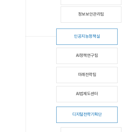
정보보안관리팀
인공지능정책실
AI정책연구팀
미래전략팀
AI법제도센터
디지털전략기획단