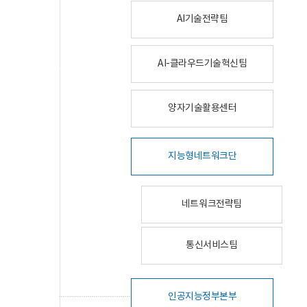
AI기술전략팀
AI-클라우드기술혁신팀
양자기술활용센터
지능형네트워크단
네트워크전략팀
통신서비스팀
인공지능정부본부