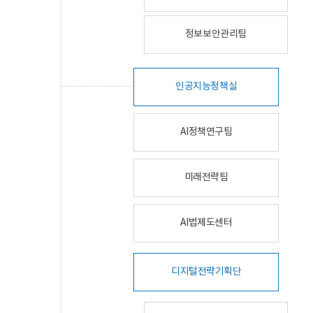
정보보안관리팀
인공지능정책실
AI정책연구팀
미래전략팀
AI법제도센터
디지털전략기획단