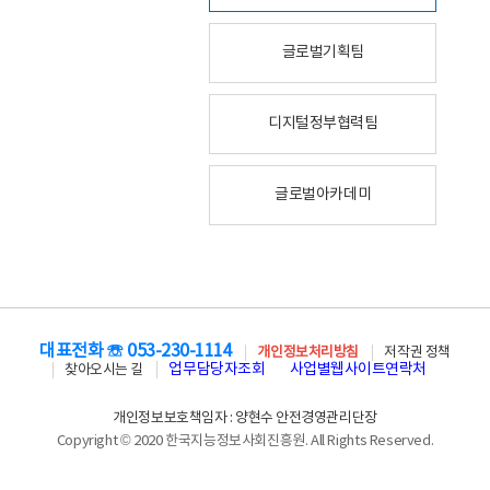
글로벌기획팀
디지털정부협력팀
글로벌아카데미
대표전화 ☏ 053-230-1114
개인정보처리방침
저작권 정책
업무담당자조회
사업별웹사이트연락처
찾아오시는 길
개인정보보호책임자 : 양현수 안전경영관리단장
Copyright © 2020 한국지능정보사회진흥원. All Rights Reserved.