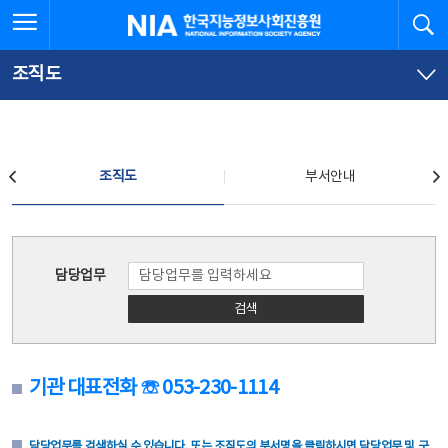
본
전
전체메뉴 열기
검
한국지능정보사회진흥원
문
체
바
메
로
뉴
가
바
조직도
기
로
가
기
조직도
조직도
부서안내
조직도
담당업무
검색
기관 대표전화 ☏ 053-230-1114
담당업무를 검색하실 수 있습니다. 또는 조직도의 부서명을 클릭하시면 담당업무 및 구