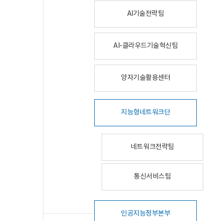
AI기술전략팀
AI-클라우드기술혁신팀
양자기술활용센터
지능형네트워크단
네트워크전략팀
통신서비스팀
인공지능정부본부