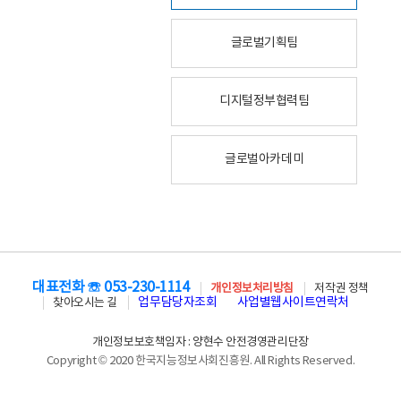
글로벌기획팀
디지털정부협력팀
글로벌아카데미
대표전화 ☏ 053-230-1114
개인정보처리방침
저작권 정책
업무담당자조회
사업별웹사이트연락처
찾아오시는 길
개인정보보호책임자 : 양현수 안전경영관리단장
Copyright © 2020 한국지능정보사회진흥원. All Rights Reserved.