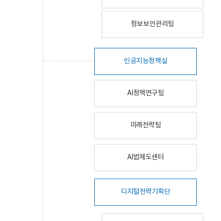
정보보안관리팀
인공지능정책실
AI정책연구팀
미래전략팀
AI법제도센터
디지털전략기획단