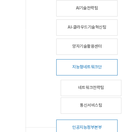
AI기술전략팀
AI-클라우드기술혁신팀
양자기술활용센터
지능형네트워크단
네트워크전략팀
통신서비스팀
인공지능정부본부