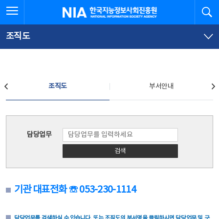
본
전
전체메뉴 열기
검
한국지능정보사회진흥원
문
체
바
메
로
뉴
가
바
조직도
기
로
가
기
조직도
조직도
부서안내
조직도
담당업무
검색
기관 대표전화 ☏ 053-230-1114
담당업무를 검색하실 수 있습니다. 또는 조직도의 부서명을 클릭하시면 담당업무 및 구