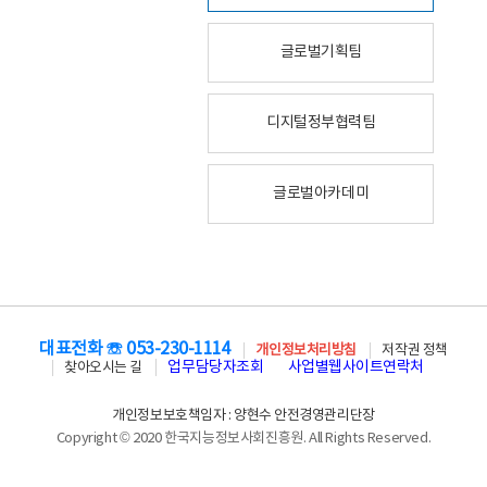
글로벌기획팀
디지털정부협력팀
글로벌아카데미
대표전화 ☏ 053-230-1114
개인정보처리방침
저작권 정책
업무담당자조회
사업별웹사이트연락처
찾아오시는 길
개인정보보호책임자 : 양현수 안전경영관리단장
Copyright © 2020 한국지능정보사회진흥원. All Rights Reserved.