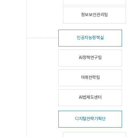
정보보안관리팀
인공지능정책실
AI정책연구팀
미래전략팀
AI법제도센터
디지털전략기획단