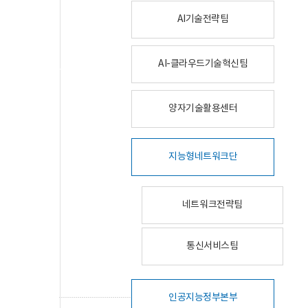
AI기술전략팀
AI-클라우드기술혁신팀
양자기술활용센터
지능형네트워크단
네트워크전략팀
통신서비스팀
인공지능정부본부