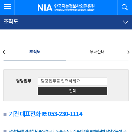
본
전
전체메뉴 열기
검
한국지능정보사회진흥원
문
체
바
메
로
뉴
가
바
조직도
기
로
가
기
조직도
조직도
부서안내
조직도
담당업무
검색
기관 대표전화 ☏ 053-230-1114
담당업무를 검색하실 수 있습니다. 또는 조직도의 부서명을 클릭하시면 담당업무 및 구