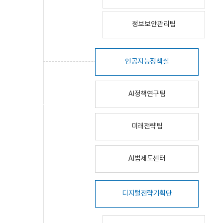
정보보안관리팀
인공지능정책실
AI정책연구팀
미래전략팀
AI법제도센터
디지털전략기획단