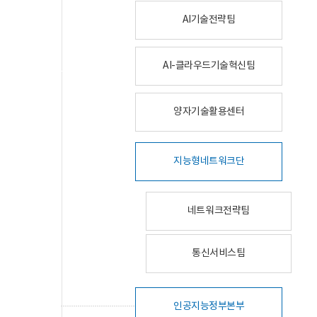
AI기술전략팀
AI-클라우드기술혁신팀
양자기술활용센터
지능형네트워크단
네트워크전략팀
통신서비스팀
인공지능정부본부