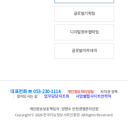
글로벌기획팀
디지털정부협력팀
글로벌아카데미
대표전화 ☏ 053-230-1114
개인정보처리방침
저작권 정책
업무담당자조회
사업별웹사이트연락처
찾아오시는 길
개인정보보호책임자 : 양현수 안전경영관리단장
Copyright © 2020 한국지능정보사회진흥원. All Rights Reserved.