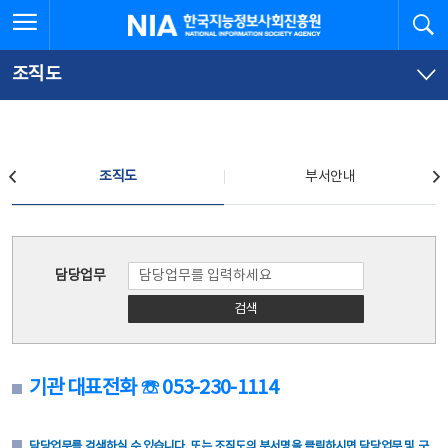
본
전
전체메뉴 열기
검
한국지능정보사회진흥원
문
체
바
메
로
뉴
가
바
조직도
기
로
가
기
조직도
조직도
부서안내
조직도
담당업무
검색
기관 대표전화 ☏ 053-230-1114
담당업무를 검색하실 수 있습니다. 또는 조직도의 부서명을 클릭하시면 담당업무 및 구