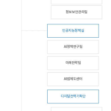
정보보안관리팀
인공지능정책실
AI정책연구팀
미래전략팀
AI법제도센터
디지털전략기획단