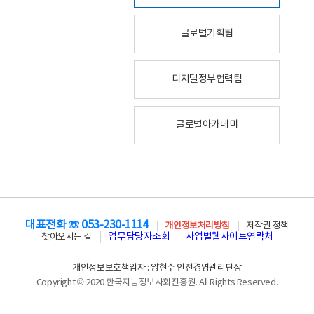
글로벌기획팀
디지털정부협력팀
글로벌아카데미
대표전화 ☏ 053-230-1114
개인정보처리방침
저작권 정책
업무담당자조회
사업별웹사이트연락처
찾아오시는 길
개인정보보호책임자 : 양현수 안전경영관리단장
Copyright © 2020 한국지능정보사회진흥원. All Rights Reserved.