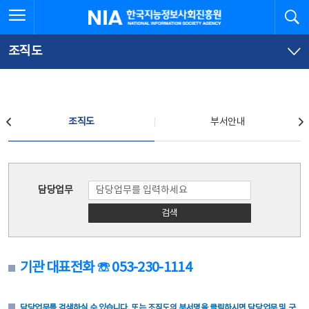
본
전
전체메뉴 열기
검
한국지능정보사회진흥원
문
체
바
메
로
뉴
가
바
조직도
기
로
가
기
조직도
조직도
부서안내
조직도
담당업무
검색
기관 대표전화 ☏ 053-230-1114
담당업무를 검색하실 수 있습니다. 또는 조직도의 부서명을 클릭하시면 담당업무 및 구