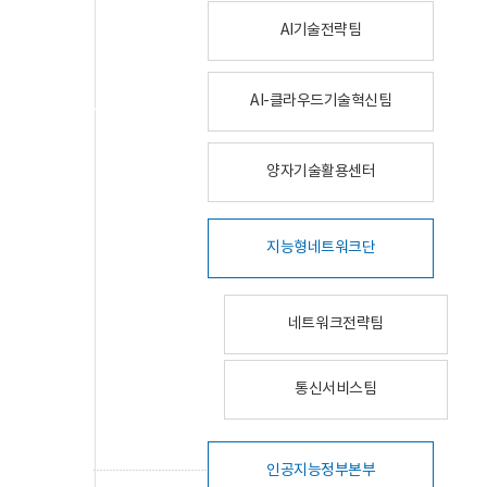
AI기술전략팀
AI-클라우드기술혁신팀
양자기술활용센터
지능형네트워크단
네트워크전략팀
통신서비스팀
인공지능정부본부