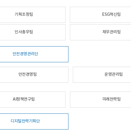
기획조정팀
ESG혁신팀
인사총무팀
재무관리팀
안전경영관리단
안전경영팀
운영관리팀
AI정책연구팀
미래전략팀
디지털전략기획단