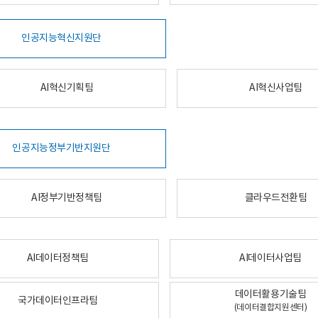
인공지능혁신지원단
AI혁신기획팀
AI혁신사업팀
인공지능정부기반지원단
AI정부기반정책팀
클라우드전환팀
AI데이터정책팀
AI데이터사업팀
데이터활용기술팀
국가데이터인프라팀
(데이터결합지원센터)