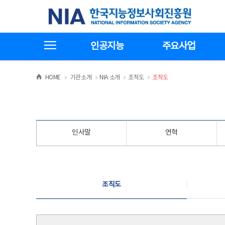
본
전
한국지능정보사회진흥원
문
체
바
메
로
뉴
가
바
전체메뉴보기
기
로
인공지능
주요사업
가
기
>
>
>
>
HOME
기관소개
NIA 소개
조직도
조직도
인사말
연혁
조직도
조직도
조직도