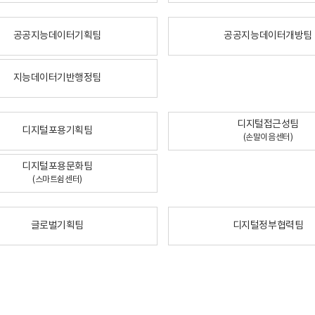
공공지능데이터기획팀
공공지능데이터개방팀
지능데이터기반행정팀
디지털접근성팀
디지털포용기획팀
(손말이음센터)
디지털포용문화팀
(스마트쉼센터)
글로벌기획팀
디지털정부협력팀