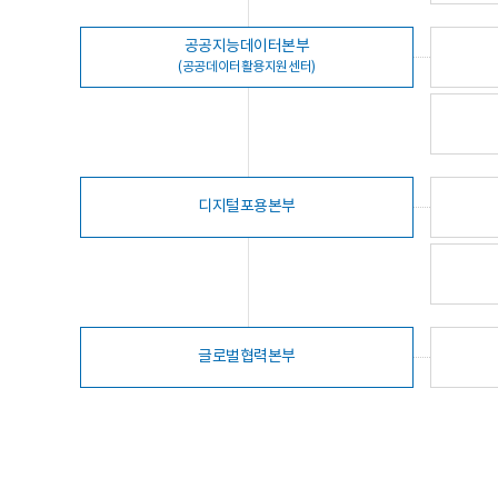
공공지능데이터본부
(공공데이터활용지원센터)
디지털포용본부
글로벌협력본부