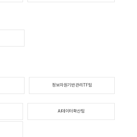
정보자원기반관리TF팀
AI데이터확산팀