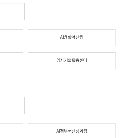
AI융합확산팀
양자기술활용센터
AI정부혁신성과팀