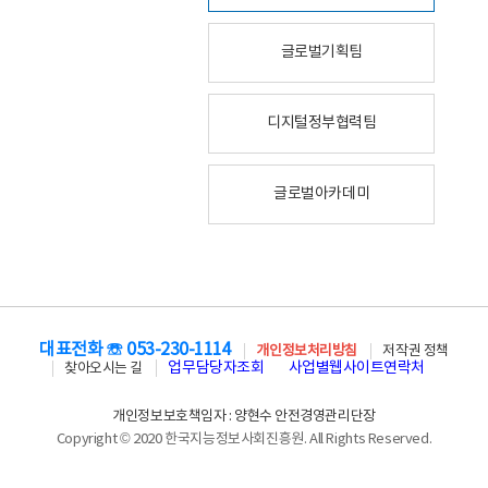
글로벌기획팀
디지털정부협력팀
글로벌아카데미
대표전화 ☏ 053-230-1114
개인정보처리방침
저작권 정책
업무담당자조회
사업별웹사이트연락처
찾아오시는 길
개인정보보호책임자 : 양현수 안전경영관리단장
Copyright © 2020 한국지능정보사회진흥원. All Rights Reserved.