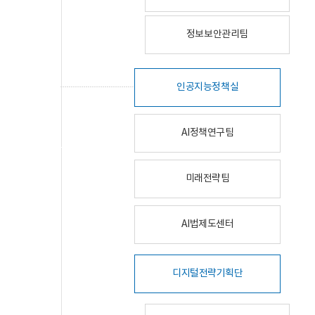
정보보안관리팀
인공지능정책실
AI정책연구팀
미래전략팀
AI법제도센터
디지털전략기획단