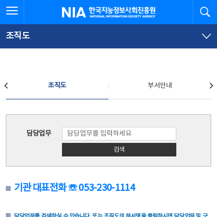
본
전
전체메뉴 열기
검
한국지능정보사회진흥원
문
체
바
메
로
뉴
가
바
조직도
기
로
가
기
조직도
조직도
부서안내
조직도
담당업무
검색
기관 대표전화 ☏ 053-230-1114
담당업무를 검색하실 수 있습니다. 또는 조직도의 부서명을 클릭하시면 담당업무 및 구