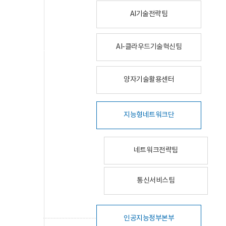
AI기술전략팀
AI-클라우드기술혁신팀
양자기술활용센터
지능형네트워크단
네트워크전략팀
통신서비스팀
인공지능정부본부