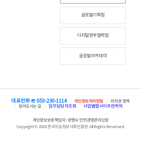
글로벌기획팀
디지털정부협력팀
글로벌아카데미
대표전화 ☏ 053-230-1114
개인정보처리방침
저작권 정책
업무담당자조회
사업별웹사이트연락처
찾아오시는 길
개인정보보호책임자 : 양현수 안전경영관리단장
Copyright © 2020 한국지능정보사회진흥원. All Rights Reserved.