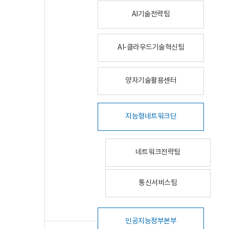
AI기술전략팀
AI-클라우드기술혁신팀
양자기술활용센터
지능형네트워크단
네트워크전략팀
통신서비스팀
인공지능정부본부