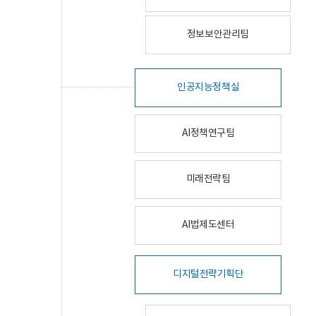
정보보안관리팀
인공지능정책실
AI정책연구팀
미래전략팀
AI법제도센터
디지털전략기획단