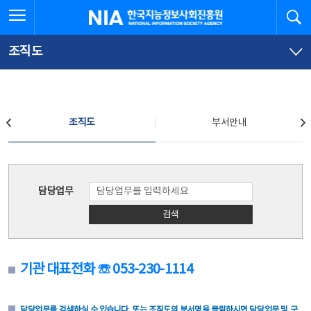
본
전
전체메뉴 열기
검
한국지능정보사회진흥원
문
체
바
메
로
뉴
가
바
조직도
기
로
가
기
조직도
조직도
부서안내
조직도
담당업무
검색
기관 대표전화 ☏ 053-230-1114
담당업무를 검색하실 수 있습니다. 또는 조직도의 부서명을 클릭하시면 담당업무 및 구