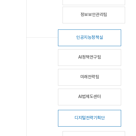
정보보안관리팀
인공지능정책실
AI정책연구팀
미래전략팀
AI법제도센터
디지털전략기획단