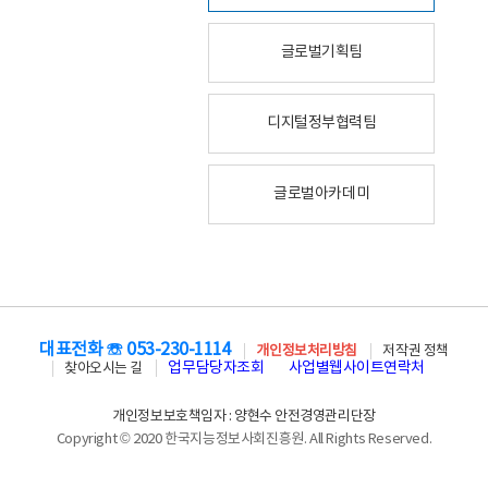
글로벌기획팀
디지털정부협력팀
글로벌아카데미
대표전화 ☏ 053-230-1114
개인정보처리방침
저작권 정책
업무담당자조회
사업별웹사이트연락처
찾아오시는 길
개인정보보호책임자 : 양현수 안전경영관리단장
Copyright © 2020 한국지능정보사회진흥원. All Rights Reserved.