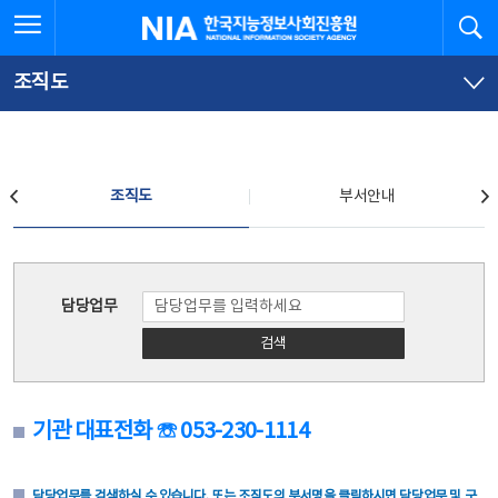
본
전
전체메뉴 열기
검
한국지능정보사회진흥원
문
체
바
메
로
뉴
가
바
조직도
기
로
가
기
조직도
조직도
부서안내
조직도
담당업무
검색
기관 대표전화 ☏ 053-230-1114
담당업무를 검색하실 수 있습니다. 또는 조직도의 부서명을 클릭하시면 담당업무 및 구