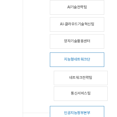
AI기술전략팀
AI-클라우드기술혁신팀
양자기술활용센터
지능형네트워크단
네트워크전략팀
통신서비스팀
인공지능정부본부