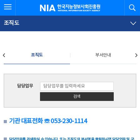
본
전
전체메뉴 열기
검
한국지능정보사회진흥원
문
체
바
메
로
뉴
가
바
조직도
기
로
가
기
조직도
조직도
부서안내
조직도
담당업무
검색
기관 대표전화 ☏ 053-230-1114
담당업무를 검색하실 수 있습니다. 또는 조직도의 부서명을 클릭하시면 담당업무 및 구