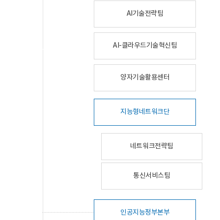
AI기술전략팀
AI-클라우드기술혁신팀
양자기술활용센터
지능형네트워크단
네트워크전략팀
통신서비스팀
인공지능정부본부