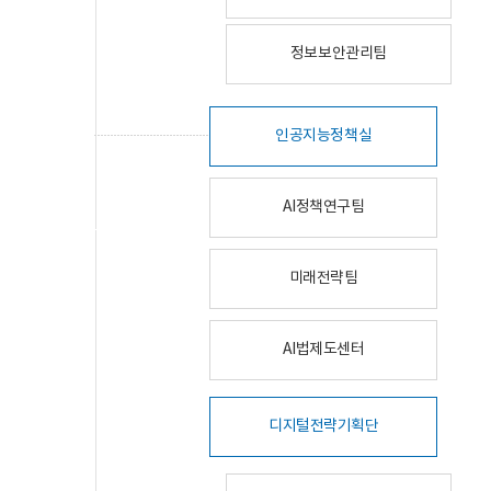
정보보안관리팀
인공지능정책실
AI정책연구팀
미래전략팀
AI법제도센터
디지털전략기획단