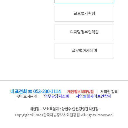
글로벌기획팀
디지털정부협력팀
글로벌아카데미
대표전화 ☏ 053-230-1114
개인정보처리방침
저작권 정책
업무담당자조회
사업별웹사이트연락처
찾아오시는 길
개인정보보호책임자 : 양현수 안전경영관리단장
Copyright © 2020 한국지능정보사회진흥원. All Rights Reserved.