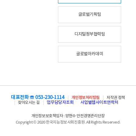
글로벌기획팀
디지털정부협력팀
글로벌아카데미
대표전화 ☏ 053-230-1114
개인정보처리방침
저작권 정책
업무담당자조회
사업별웹사이트연락처
찾아오시는 길
개인정보보호책임자 : 양현수 안전경영관리단장
Copyright © 2020 한국지능정보사회진흥원. All Rights Reserved.