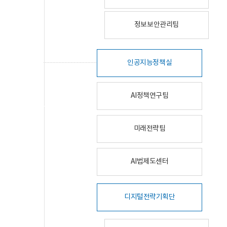
정보보안관리팀
인공지능정책실
AI정책연구팀
미래전략팀
AI법제도센터
디지털전략기획단