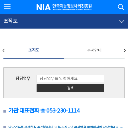
본
전
전체메뉴 열기
검
한국지능정보사회진흥원
문
체
바
메
로
뉴
가
바
조직도
기
로
가
기
조직도
조직도
부서안내
조직도
담당업무
검색
기관 대표전화 ☏ 053-230-1114
담당업무를 검색하실 수 있습니다. 또는 조직도의 부서명을 클릭하시면 담당업무 및 구