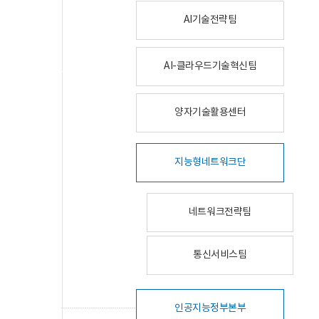
AI기술전략팀
AI-클라우드기술혁신팀
양자기술활용센터
지능형네트워크단
네트워크전략팀
통신서비스팀
인공지능정부본부