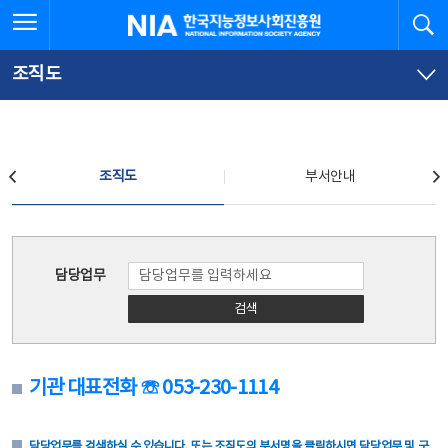
본
전
전체메뉴 열기
검
한국지능정보사회진흥원
문
체
바
메
로
뉴
가
바
조직도
기
로
가
기
조직도
조직도
부서안내
조직도
담당업무
검색
기관 대표전화 ☏ 053-230-1114
담당업무를 검색하실 수 있습니다. 또는 조직도의 부서명을 클릭하시면 담당업무 및 구