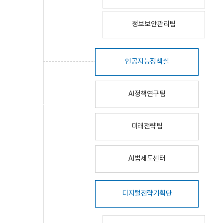
정보보안관리팀
인공지능정책실
AI정책연구팀
미래전략팀
AI법제도센터
디지털전략기획단