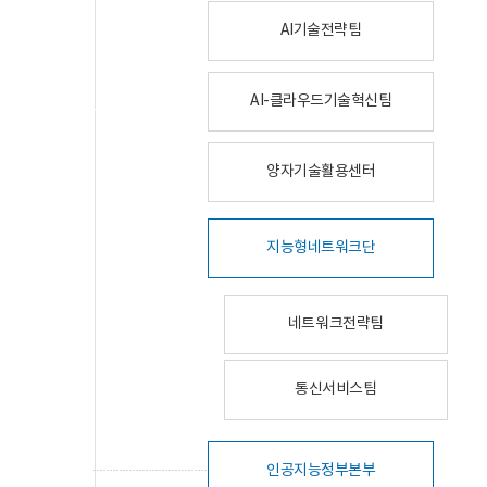
AI기술전략팀
AI-클라우드기술혁신팀
양자기술활용센터
지능형네트워크단
네트워크전략팀
통신서비스팀
인공지능정부본부