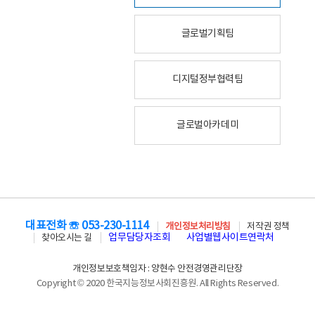
글로벌기획팀
디지털정부협력팀
글로벌아카데미
대표전화 ☏ 053-230-1114
개인정보처리방침
저작권 정책
업무담당자조회
사업별웹사이트연락처
찾아오시는 길
개인정보보호책임자 : 양현수 안전경영관리단장
Copyright © 2020 한국지능정보사회진흥원. All Rights Reserved.