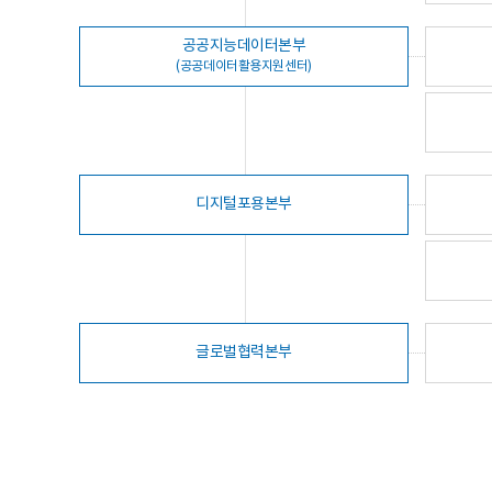
공공지능데이터본부
(공공데이터활용지원센터)
디지털포용본부
글로벌협력본부