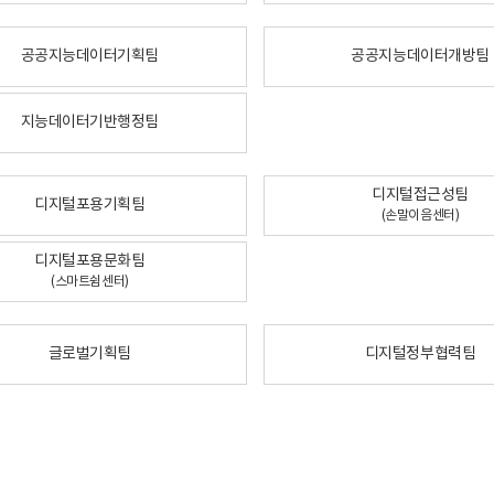
공공지능데이터기획팀
공공지능데이터개방팀
지능데이터기반행정팀
디지털접근성팀
디지털포용기획팀
(손말이음센터)
디지털포용문화팀
(스마트쉼센터)
글로벌기획팀
디지털정부협력팀