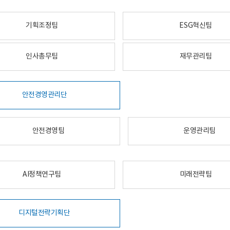
기획조정팀
ESG혁신팀
인사총무팀
재무관리팀
안전경영관리단
안전경영팀
운영관리팀
AI정책연구팀
미래전략팀
디지털전략기획단