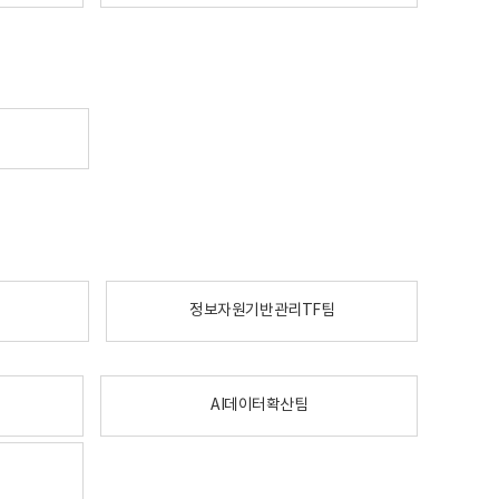
정보자원기반관리TF팀
AI데이터확산팀