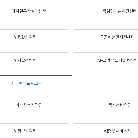
디지털투자성과센터
책임형기술지원센터
AI융합기획팀
공공AI전환지원센터
AI기술전략팀
AI-클라우드기술혁신팀
지능형네트워크단
네트워크전략팀
통신서비스팀
AI정부기획팀
AI정부서비스팀