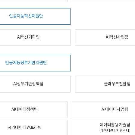
인공지능혁신지원단
AI혁신기획팀
AI혁신사업팀
인공지능정부기반지원단
AI정부기반정책팀
클라우드전환팀
AI데이터정책팀
AI데이터사업팀
데이터활용기술팀
국가데이터인프라팀
(데이터결합지원센터)