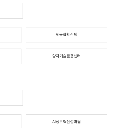
AI융합확산팀
양자기술활용센터
AI정부혁신성과팀