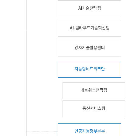
AI기술전략팀
AI-클라우드기술혁신팀
양자기술활용센터
지능형네트워크단
네트워크전략팀
통신서비스팀
인공지능정부본부