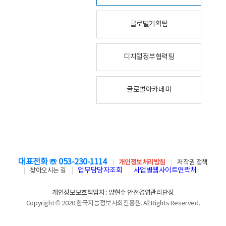
글로벌기획팀
디지털정부협력팀
글로벌아카데미
대표전화 ☏ 053-230-1114
개인정보처리방침
저작권 정책
업무담당자조회
사업별웹사이트연락처
찾아오시는 길
개인정보보호책임자 : 양현수 안전경영관리단장
Copyright © 2020 한국지능정보사회진흥원. All Rights Reserved.