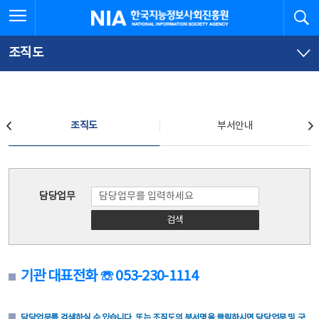
본
전
전체메뉴 열기
검
한국지능정보사회진흥원
문
체
바
메
로
뉴
가
바
조직도
기
로
가
기
조직도
조직도
부서안내
조직도
담당업무
검색
기관 대표전화 ☏ 053-230-1114
담당업무를 검색하실 수 있습니다. 또는 조직도의 부서명을 클릭하시면 담당업무 및 구