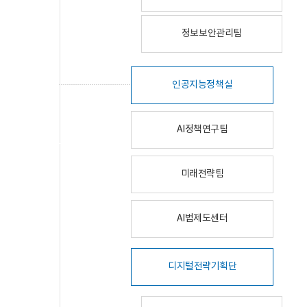
정보보안관리팀
인공지능정책실
AI정책연구팀
미래전략팀
AI법제도센터
디지털전략기획단