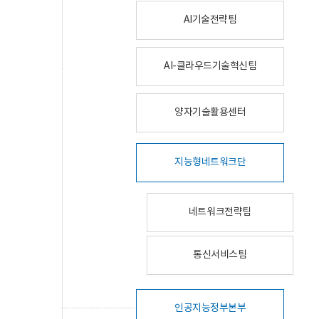
AI기술전략팀
AI-클라우드기술혁신팀
양자기술활용센터
지능형네트워크단
네트워크전략팀
통신서비스팀
인공지능정부본부