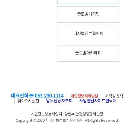
글로벌기획팀
디지털정부협력팀
글로벌아카데미
대표전화 ☏ 053-230-1114
개인정보처리방침
저작권 정책
업무담당자조회
사업별웹사이트연락처
찾아오시는 길
개인정보보호책임자 : 양현수 안전경영관리단장
Copyright © 2020 한국지능정보사회진흥원. All Rights Reserved.