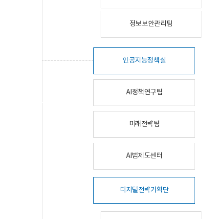
정보보안관리팀
인공지능정책실
AI정책연구팀
미래전략팀
AI법제도센터
디지털전략기획단