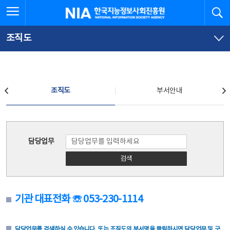
본
전
전체메뉴 열기
검
한국지능정보사회진흥원
문
체
바
메
로
뉴
가
바
조직도
기
로
가
기
조직도
조직도
부서안내
조직도
담당업무
검색
기관 대표전화 ☏ 053-230-1114
담당업무를 검색하실 수 있습니다. 또는 조직도의 부서명을 클릭하시면 담당업무 및 구