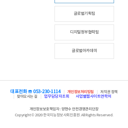
글로벌기획팀
디지털정부협력팀
글로벌아카데미
대표전화 ☏ 053-230-1114
개인정보처리방침
저작권 정책
업무담당자조회
사업별웹사이트연락처
찾아오시는 길
개인정보보호책임자 : 양현수 안전경영관리단장
Copyright © 2020 한국지능정보사회진흥원. All Rights Reserved.