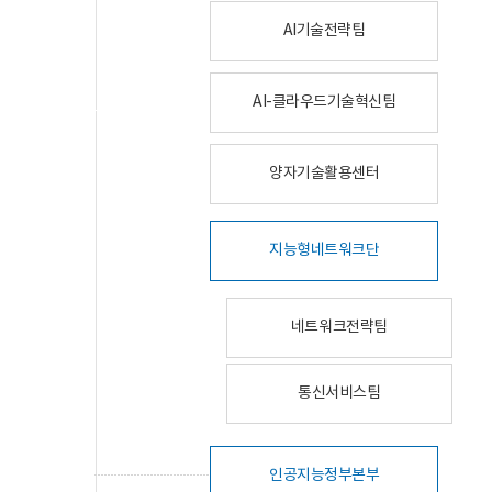
AI기술전략팀
AI-클라우드기술혁신팀
양자기술활용센터
지능형네트워크단
네트워크전략팀
통신서비스팀
인공지능정부본부