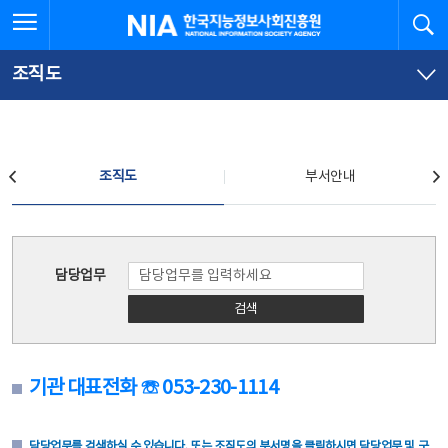
본
전
전체메뉴 열기
검
한국지능정보사회진흥원
문
체
바
메
로
뉴
가
바
조직도
기
로
가
기
조직도
조직도
부서안내
조직도
담당업무
검색
기관 대표전화 ☏ 053-230-1114
담당업무를 검색하실 수 있습니다. 또는 조직도의 부서명을 클릭하시면 담당업무 및 구