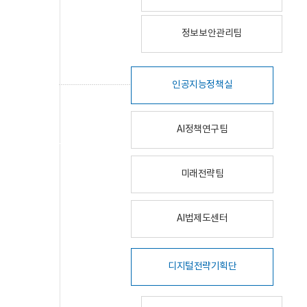
정보보안관리팀
인공지능정책실
AI정책연구팀
미래전략팀
AI법제도센터
디지털전략기획단