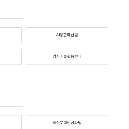
AI융합확산팀
양자기술활용센터
AI정부혁신성과팀