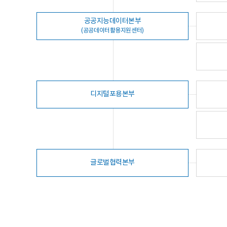
공공지능데이터본부
(공공데이터활용지원센터)
디지털포용본부
글로벌협력본부