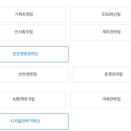
기획조정팀
ESG혁신팀
인사총무팀
재무관리팀
안전경영관리단
안전경영팀
운영관리팀
AI정책연구팀
미래전략팀
디지털전략기획단