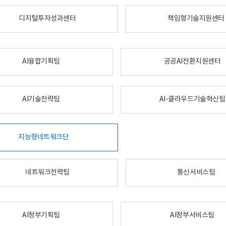
디지털투자성과센터
책임형기술지원센터
AI융합기획팀
공공AI전환지원센터
AI기술전략팀
AI-클라우드기술혁신팀
지능형네트워크단
네트워크전략팀
통신서비스팀
AI정부기획팀
AI정부서비스팀