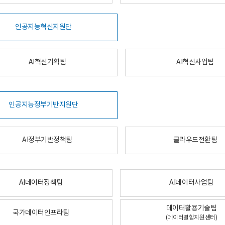
인공지능혁신지원단
AI혁신기획팀
AI혁신사업팀
인공지능정부기반지원단
AI정부기반정책팀
클라우드전환팀
AI데이터정책팀
AI데이터사업팀
데이터활용기술팀
국가데이터인프라팀
(데이터결합지원센터)