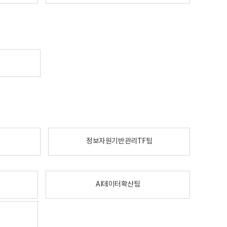
정보자원기반관리TF팀
AI데이터확산팀