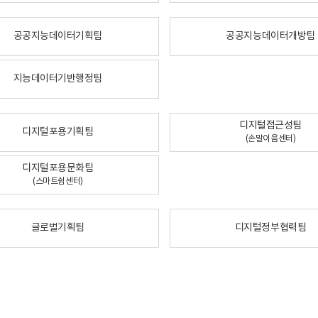
공공지능데이터기획팀
공공지능데이터개방팀
지능데이터기반행정팀
디지털접근성팀
디지털포용기획팀
(손말이음센터)
디지털포용문화팀
(스마트쉼센터)
글로벌기획팀
디지털정부협력팀