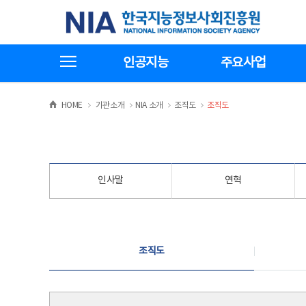
본
전
한국지능정보사회진흥원
문
체
바
메
로
뉴
가
바
전체메뉴보기
기
로
인공지능
주요사업
가
기
>
>
>
>
HOME
기관소개
NIA 소개
조직도
조직도
인사말
연혁
조직도
조직도
조직도