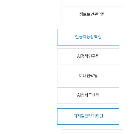
정보보안관리팀
인공지능정책실
AI정책연구팀
미래전략팀
AI법제도센터
디지털전략기획단