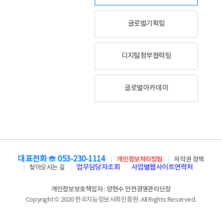
글로벌기획팀
디지털정부협력팀
글로벌아카데미
대표전화 ☏ 053-230-1114
개인정보처리방침
저작권 정책
업무담당자조회
사업별웹사이트연락처
찾아오시는 길
개인정보보호책임자 : 양현수 안전경영관리단장
Copyright © 2020 한국지능정보사회진흥원. All Rights Reserved.