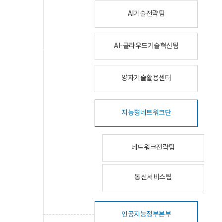
AI기술전략팀
AI-클라우드기술혁신팀
양자기술활용센터
지능형네트워크단
네트워크전략팀
통신서비스팀
인공지능정부본부