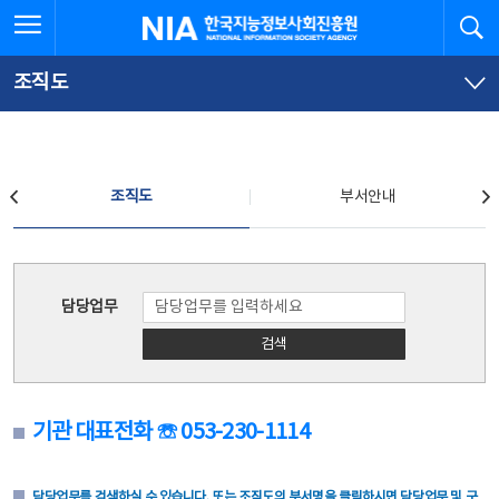
본
전
전체메뉴 열기
검
한국지능정보사회진흥원
문
체
바
메
로
뉴
가
바
조직도
기
로
가
기
조직도
조직도
부서안내
조직도
담당업무
검색
기관 대표전화 ☏ 053-230-1114
담당업무를 검색하실 수 있습니다. 또는 조직도의 부서명을 클릭하시면 담당업무 및 구