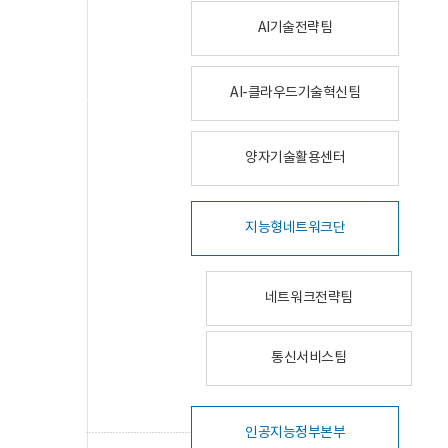
AI기술전략팀
AI-클라우드기술혁신팀
양자기술활용센터
지능형네트워크단
네트워크전략팀
통신서비스팀
인공지능정부본부