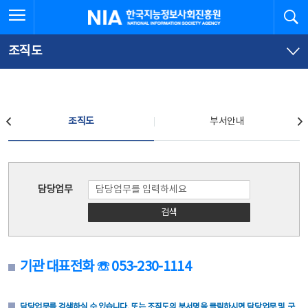
본
전
전체메뉴 열기
검
한국지능정보사회진흥원
문
체
바
메
로
뉴
가
바
조직도
기
로
가
기
조직도
조직도
부서안내
조직도
담당업무
검색
기관 대표전화 ☏ 053-230-1114
담당업무를 검색하실 수 있습니다. 또는 조직도의 부서명을 클릭하시면 담당업무 및 구