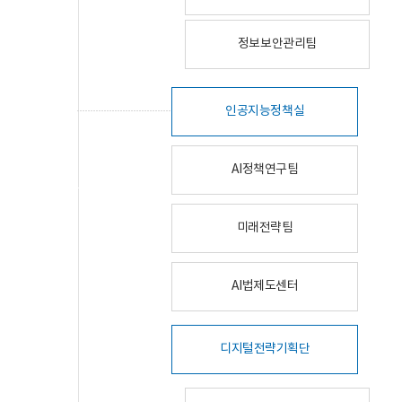
정보보안관리팀
인공지능정책실
AI정책연구팀
미래전략팀
AI법제도센터
디지털전략기획단