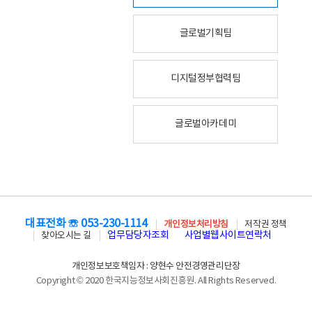
글로벌기획팀
디지털정부협력팀
글로벌아카데미
대표전화 ☏ 053-230-1114
개인정보처리방침
저작권 정책
업무담당자조회
사업별웹사이트연락처
찾아오시는 길
개인정보보호책임자 : 양현수 안전경영관리단장
Copyright © 2020 한국지능정보사회진흥원. All Rights Reserved.