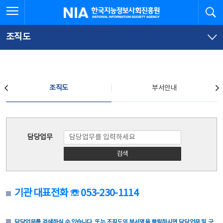
본
전
전체메뉴 열기
검
한국지능정보사회진흥원
문
체
바
메
로
뉴
가
바
조직도
기
로
가
기
조직도
조직도
부서안내
조직도
담당업무
검색
기관 대표전화 ☏ 053-230-1114
담당업무를 검색하실 수 있습니다. 또는 조직도의 부서명을 클릭하시면 담당업무 및 구