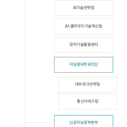
AI기술전략팀
AI-클라우드기술혁신팀
양자기술활용센터
지능형네트워크단
네트워크전략팀
통신서비스팀
인공지능정부본부