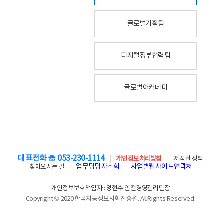
글로벌기획팀
디지털정부협력팀
글로벌아카데미
대표전화 ☏ 053-230-1114
개인정보처리방침
저작권 정책
업무담당자조회
사업별웹사이트연락처
찾아오시는 길
개인정보보호책임자 : 양현수 안전경영관리단장
Copyright © 2020 한국지능정보사회진흥원. All Rights Reserved.