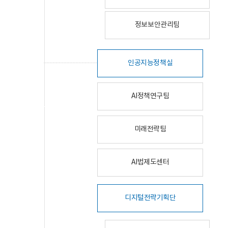
정보보안관리팀
인공지능정책실
AI정책연구팀
미래전략팀
AI법제도센터
디지털전략기획단