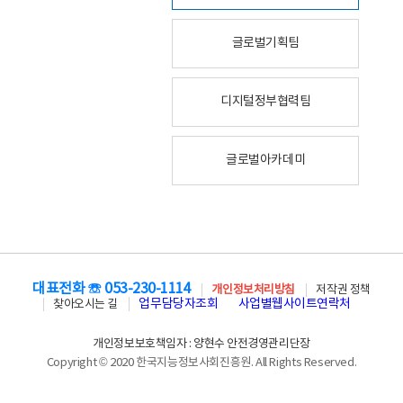
글로벌기획팀
디지털정부협력팀
글로벌아카데미
대표전화 ☏ 053-230-1114
개인정보처리방침
저작권 정책
업무담당자조회
사업별웹사이트연락처
찾아오시는 길
개인정보보호책임자 : 양현수 안전경영관리단장
Copyright © 2020 한국지능정보사회진흥원. All Rights Reserved.