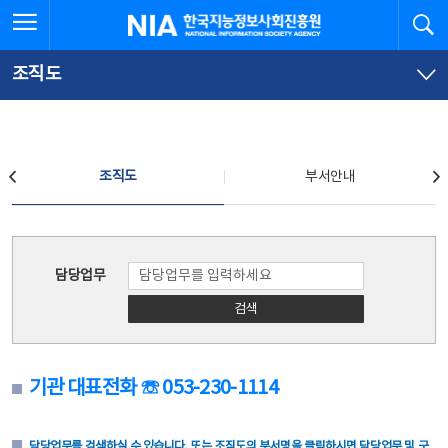
본
전
전체메뉴 열기
검
한국지능정보사회진흥원
문
체
바
메
로
뉴
가
바
조직도
기
로
가
기
조직도
조직도
부서안내
조직도
담당업무
검색
기관 대표전화 ☏ 053-230-1114
담당업무를 검색하실 수 있습니다. 또는 조직도의 부서명을 클릭하시면 담당업무 및 구