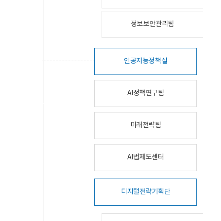
정보보안관리팀
인공지능정책실
AI정책연구팀
미래전략팀
AI법제도센터
디지털전략기획단