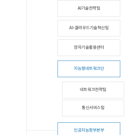
AI기술전략팀
AI-클라우드기술혁신팀
양자기술활용센터
지능형네트워크단
네트워크전략팀
통신서비스팀
인공지능정부본부