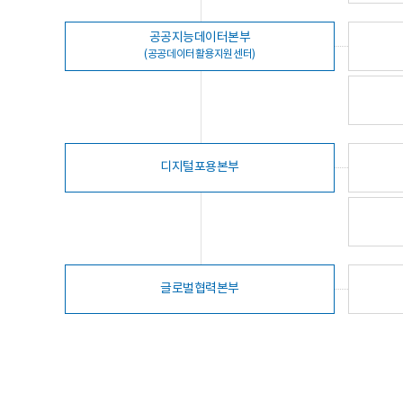
공공지능데이터본부
(공공데이터활용지원센터)
디지털포용본부
글로벌협력본부