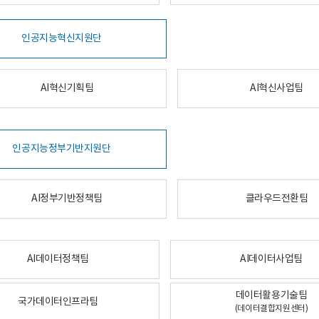
인공지능혁신지원단
AI혁신기획팀
AI혁신사업팀
인공지능정부기반지원단
AI정부기반정책팀
클라우드전환팀
AI데이터정책팀
AI데이터사업팀
데이터활용기술팀
국가데이터인프라팀
(데이터결합지원센터)