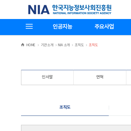
본
전
한국지능정보사회진흥원
문
체
바
메
로
뉴
가
바
전체메뉴보기
기
로
인공지능
주요사업
가
기
>
>
>
>
HOME
기관소개
NIA 소개
조직도
조직도
인사말
연혁
조직도
조직도
조직도