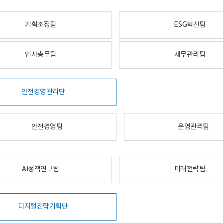
기획조정팀
ESG혁신팀
인사총무팀
재무관리팀
안전경영관리단
안전경영팀
운영관리팀
AI정책연구팀
미래전략팀
디지털전략기획단