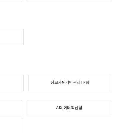
정보자원기반관리TF팀
AI데이터확산팀