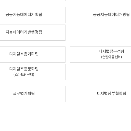
공공지능데이터기획팀
공공지능데이터개방팀
지능데이터기반행정팀
디지털접근성팀
디지털포용기획팀
(손말이음센터)
디지털포용문화팀
(스마트쉼센터)
글로벌기획팀
디지털정부협력팀