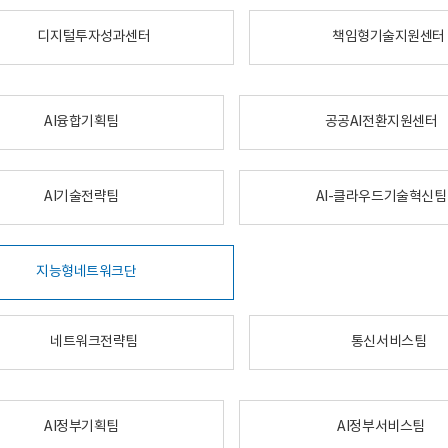
디지털투자성과센터
책임형기술지원센터
AI융합기획팀
공공AI전환지원센터
AI기술전략팀
AI-클라우드기술혁신팀
지능형네트워크단
네트워크전략팀
통신서비스팀
AI정부기획팀
AI정부서비스팀