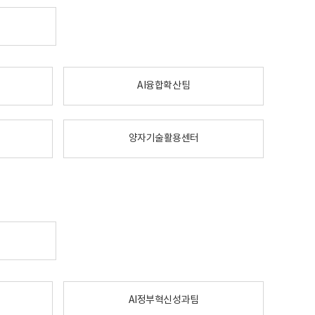
AI융합확산팀
양자기술활용센터
AI정부혁신성과팀