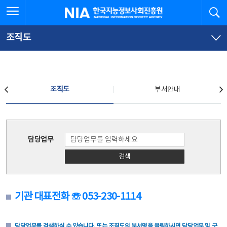
본
전
전체메뉴 열기
검
한국지능정보사회진흥원
문
체
바
메
로
뉴
가
바
조직도
기
로
가
기
조직도
조직도
부서안내
조직도
담당업무
검색
기관 대표전화 ☏ 053-230-1114
담당업무를 검색하실 수 있습니다. 또는 조직도의 부서명을 클릭하시면 담당업무 및 구