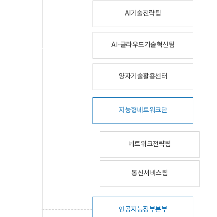
AI기술전략팀
AI-클라우드기술혁신팀
양자기술활용센터
지능형네트워크단
네트워크전략팀
통신서비스팀
인공지능정부본부