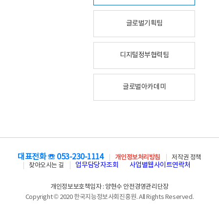
글로벌기획팀
디지털정부협력팀
글로벌아카데미
대표전화 ☏ 053-230-1114
개인정보처리방침
저작권 정책
업무담당자조회
사업별웹사이트연락처
찾아오시는 길
개인정보보호책임자 : 양현수 안전경영관리단장
Copyright © 2020 한국지능정보사회진흥원. All Rights Reserved.