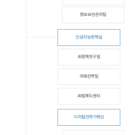
정보보안관리팀
인공지능정책실
AI정책연구팀
미래전략팀
AI법제도센터
디지털전략기획단