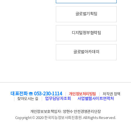
글로벌기획팀
디지털정부협력팀
글로벌아카데미
대표전화 ☏ 053-230-1114
개인정보처리방침
저작권 정책
업무담당자조회
사업별웹사이트연락처
찾아오시는 길
개인정보보호책임자 : 양현수 안전경영관리단장
Copyright © 2020 한국지능정보사회진흥원. All Rights Reserved.