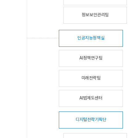
정보보안관리팀
인공지능정책실
AI정책연구팀
미래전략팀
AI법제도센터
디지털전략기획단