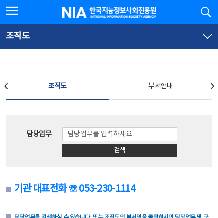
본
전
전체메뉴 열기
검
한국지능정보사회진흥원
문
체
바
메
로
뉴
가
바
조직도
기
로
가
기
조직도
조직도
부서안내
조직도
담당업무
검색
기관 대표전화 ☏ 053-230-1114
담당업무를 검색하실 수 있습니다. 또는 조직도의 부서명을 클릭하시면 담당업무 및 구