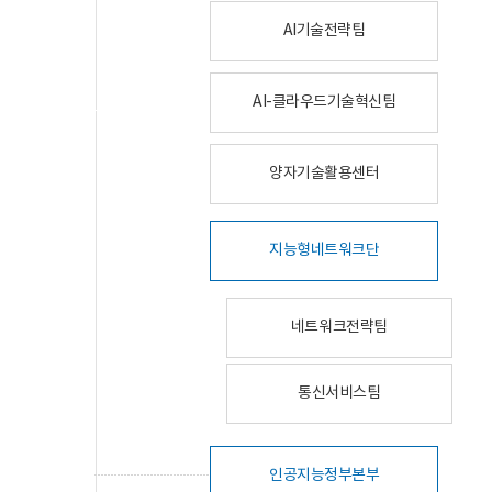
AI기술전략팀
AI-클라우드기술혁신팀
양자기술활용센터
지능형네트워크단
네트워크전략팀
통신서비스팀
인공지능정부본부