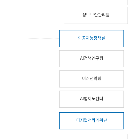
정보보안관리팀
인공지능정책실
AI정책연구팀
미래전략팀
AI법제도센터
디지털전략기획단