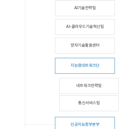
AI기술전략팀
AI-클라우드기술혁신팀
양자기술활용센터
지능형네트워크단
네트워크전략팀
통신서비스팀
인공지능정부본부