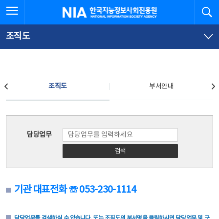
본
전
전체메뉴 열기
검
한국지능정보사회진흥원
문
체
바
메
로
뉴
가
바
조직도
기
로
가
기
조직도
조직도
부서안내
조직도
담당업무
검색
기관 대표전화 ☏ 053-230-1114
담당업무를 검색하실 수 있습니다. 또는 조직도의 부서명을 클릭하시면 담당업무 및 구